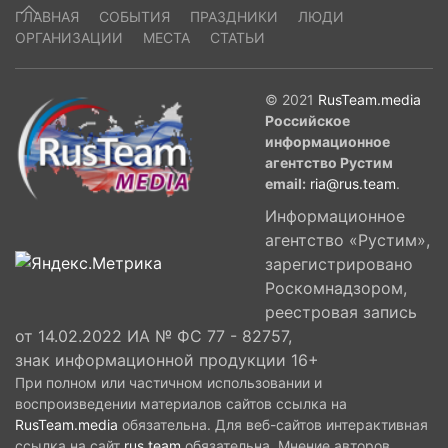
ГЛАВНАЯ
СОБЫТИЯ
ПРАЗДНИКИ
ЛЮДИ
ОРГАНИЗАЦИИ
МЕСТА
СТАТЬИ
© 2021
RusTeam.media
Российское
информационное
агентство Рустим
email:
ria@rus.team
.
Информационное
агентство «Рустим»,
зарегистрировано
Роскомнадзором,
реестровая запись
от 14.02.2022 ИА № ФС 77 - 82757,
знак информационной продукции 16+
При полном или частичном использовании и
воспроизведении материалов сайтов ссылка на
RusTeam.media
обязательна. Для веб-сайтов интерактивная
ссылка на сайт
rus.team
обязательна. Мнение авторов