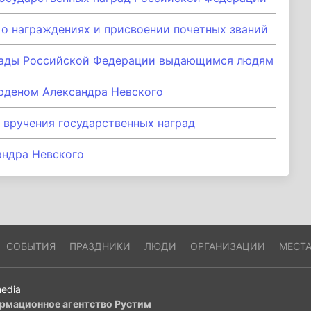
 о награждениях и присвоении почетных званий
рады Российской Федерации выдающимся людям
рденом Александра Невского
 вручения государственных наград
андра Невского
СОБЫТИЯ
ПРАЗДНИКИ
ЛЮДИ
ОРГАНИЗАЦИИ
МЕСТ
edia
рмационное агентство Рустим