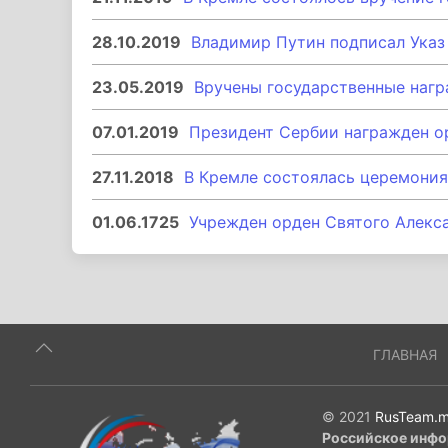
28.10.2019
Владимир Путин подписал Указ
23.05.2019
Вручены государственные наг
07.01.2019
Президент Сербии награжден о
27.11.2018
В Кремле состоялась церемония
01.06.1725
Учрежден орден Святого Алекс
ГЛАВНАЯ
© 2021
RusTeam.m
Российское инфо