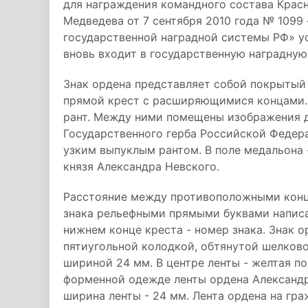
для награждения командного состава Крас
Медведева от 7 сентября 2010 года № 1099
государственной наградной системы РФ» ус
вновь входит в государственную наградную
Знак ордена представляет собой покрытый
прямой крест с расширяющимися концами.
рант. Между ними помещены изображения д
Государственного герба Российской Федера
узким выпуклым рантом. В поле медальона
князя Александра Невского.
Расстояние между противоположными конца
знака рельефными прямыми буквами напис
нижнем конце креста - номер знака. Знак 
пятиугольной колодкой, обтянутой шелково
шириной 24 мм. В центре ленты - желтая п
форменной одежде ленты ордена Александр
ширина ленты - 24 мм. Лента ордена на гр