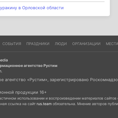
уракину в Орловской области
СОБЫТИЯ
ПРАЗДНИКИ
ЛЮДИ
ОРГАНИЗАЦИИ
МЕСТ
edia
рмационное агентство Рустим
m
.
 агентство «Рустим», зарегистрировано Роскомнадзор
ионной продукции 16+
астичном использовании и воспроизведении материалов сайтов
вная ссылка на сайт
rus.team
обязательна. Мнение авторов публ