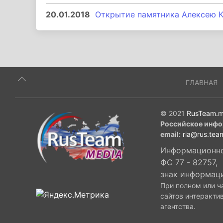
20.01.2018
Открытие памятника Алексею К
ГЛАВНАЯ
© 2021
RusTeam.m
Российское инфо
email:
ria@rus.tea
Информационное
ФС 77 - 82757,
знак информац
При полном или ч
сайтов интеракти
агентства.