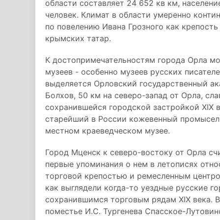
области составляет 24 652 кв км, население
человек. Климат в области умеренно контин
по повелению Ивана Грозного как крепость
крымских татар.
К достопримечательностям города Орла мо
музеев - особенно музеев русских писателе
выделяется Орловский государственный ак
Болхов, 50 км на северо-запад от Орла, с
сохранившейся городской застройкой XIX в
старейший в России кожевенный промысел,
местном краеведческом музее.
Город Мценск к северо-востоку от Орла с
первые упоминания о нем в летописях относ
торговой крепостью и ремесленным центром
как выглядели когда-то уездные русские г
сохранившимся торговым рядам XIX века. 
поместье И.С. Тургенева Спасское-Лутови