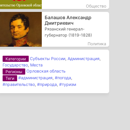
Общество
Балашов Александр
Дмитриевич
Рязанский генерал-
губернатор (1819-1828)
Политика
Субъекты России
,
Администрация
,
Категории
Государство
,
Места
Орловская область
Регионы
#администрация
,
#погода
,
Теги
#правительство
,
#природа
,
#туризм