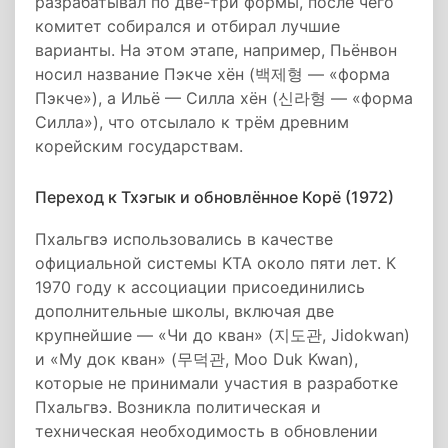
разрабатывал по две-три формы, после чего
комитет собирался и отбирал лучшие
варианты. На этом этапе, например, Пьёнвон
носил название Пэкче хён (백제형 — «форма
Пэкче»), а Ильё — Силла хён (신라형 — «форма
Силла»), что отсылало к трём древним
корейским государствам.
Переход к Тхэгык и обновлённое Корё (1972)
Пхальгвэ использовались в качестве
официальной системы KTA около пяти лет. К
1970 году к ассоциации присоединились
дополнительные школы, включая две
крупнейшие — «Чи до кван» (지도관, Jidokwan)
и «Му док кван» (무덕관, Moo Duk Kwan),
которые не принимали участия в разработке
Пхальгвэ. Возникла политическая и
техническая необходимость в обновлении