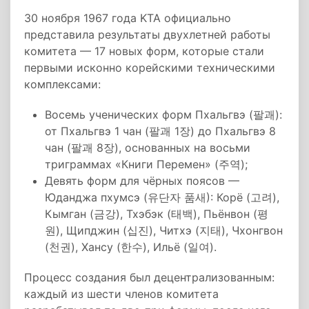
30 ноября 1967 года KTA официально
представила результаты двухлетней работы
комитета — 17 новых форм, которые стали
первыми исконно корейскими техническими
комплексами:
Восемь ученических форм Пхальгвэ (팔괘):
от Пхальгвэ 1 чан (팔괘 1장) до Пхальгвэ 8
чан (팔괘 8장), основанных на восьми
триграммах «Книги Перемен» (주역);
Девять форм для чёрных поясов —
Юданджа пхумсэ (유단자 품새): Корё (고려),
Кымган (금강), Тхэбэк (태백), Пьёнвон (평
원), Щипджин (십진), Читхэ (지태), Чхонгвон
(천권), Хансу (한수), Ильё (일여).
Процесс создания был децентрализованным:
каждый из шести членов комитета