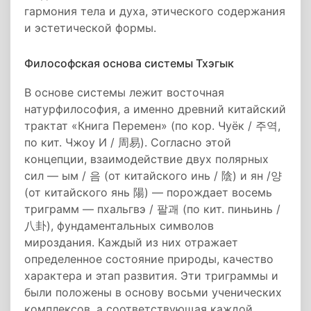
гармония тела и духа, этического содержания
и эстетической формы.
Философская основа системы Тхэгык
В основе системы лежит восточная
натурфилософия, а именно древний китайский
трактат «Книга Перемен» (по кор. Чуёк / 주역,
по кит. Чжоу И / 周易). Согласно этой
концепции, взаимодействие двух полярных
сил — ым / 음 (от китайского инь / 陰) и ян /양
(от китайского янь 陽) — порождает восемь
триграмм — пхальгвэ / 팔괘 (по кит. пиньинь /
八卦), фундаментальных символов
мироздания. Каждый из них отражает
определенное состояние природы, качество
характера и этап развития. Эти триграммы и
были положены в основу восьми ученических
комплексов, а соответствующая каждой