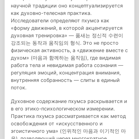
научной традиции оно концептуализируется
как духовно-телесная практика.
Исследователи определяют пхумсэ как
«форму движений, в которой акцентируется
духовная тренировка» — 품새는 정신적 수련이
강조되는 동작과 움직임의 형식. Это не просто
физическая активность, а «движение вместе с
духом» (마음과 함께하는 움직임), где видимая
работа тела и невидимая работа сознания —
регуляция эмоций, концентрация внимания,
внутренняя собранность — слиты в единый
поток.
Духовное содержание пхумсэ раскрывается и
в его этико-психологическом измерении.
Практика пхумсэ рассматривается как метод
освобождения от «искусственного и
эгоистичного ума» (인위적인 마음과 이기적인 마
음), позволяющий через многократное