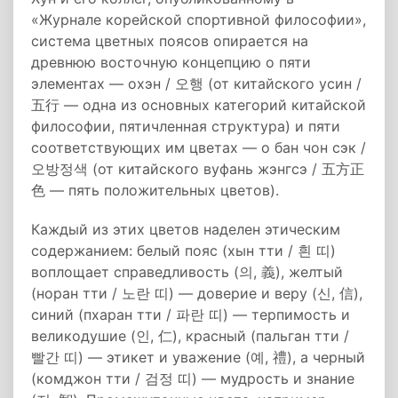
«Журнале корейской спортивной философии»,
система цветных поясов опирается на
древнюю восточную концепцию о пяти
элементах — охэн / 오행 (от китайского усин /
五行 — одна из основных категорий китайской
философии, пятичленная структура) и пяти
соответствующих им цветах — о бан чон сэк /
오방정색 (от китайского вуфань жэнгсэ / 五方正
色 — пять положительных цветов).
Каждый из этих цветов наделен этическим
содержанием: белый пояс (хын тти / 흰 띠)
воплощает справедливость (의, 義), желтый
(норан тти / 노란 띠) — доверие и веру (신, 信),
синий (пхаран тти / 파란 띠) — терпимость и
великодушие (인, 仁), красный (пальган тти /
빨간 띠) — этикет и уважение (예, 禮), а черный
(комджон тти / 검정 띠) — мудрость и знание