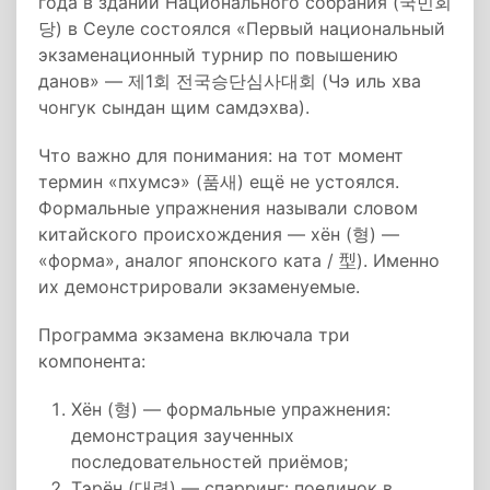
года в здании Национального собрания (국민회
당) в Сеуле состоялся «Первый национальный
экзаменационный турнир по повышению
данов» — 제1회 전국승단심사대회 (Чэ иль хва
чонгук сындан щим самдэхва).
Что важно для понимания: на тот момент
термин «пхумсэ» (품새) ещё не устоялся.
Формальные упражнения называли словом
китайского происхождения — хён (형) —
«форма», аналог японского ката / 型). Именно
их демонстрировали экзаменуемые.
Программа экзамена включала три
компонента:
Хён (형) — формальные упражнения:
демонстрация заученных
последовательностей приёмов;
Тэрён (대련) — спарринг: поединок в