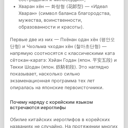
Хваран хён — 화랑형 (花郞型) — «Идеал
Хваран» (символ баланса благородства,
мужества, воинственности,
образованности и красоты).
Первые две из них — Пхёнан одан хён (평안오
단형) и Чхольма чходан хён (철마초단형) —
напрямую соотносятся с классическими ката
сётокан-каратэ: Хэйан Годан (япон. 平安五段) и
Текки Шодан (япон. 鉄騎初段). Это наглядно
показывает, насколько сильно
экзаменационная программа тех лет
опиралась на японские первоисточники.
Почему наряду с корейским языком
встречаются иероглифы
Обилие китайских иероглифов в корейских
названиях не случайно. На протяжении многих