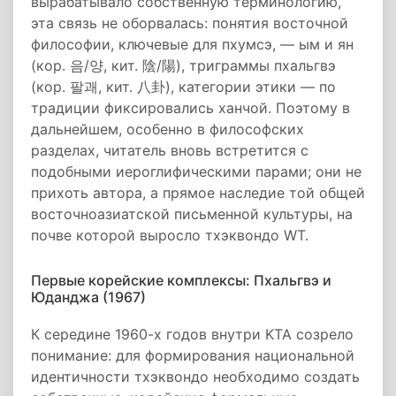
вырабатывало собственную терминологию,
эта связь не оборвалась: понятия восточной
философии, ключевые для пхумсэ, — ым и ян
(кор. 음/양, кит. 陰/陽), триграммы пхальгвэ
(кор. 팔괘, кит. 八卦), категории этики — по
традиции фиксировались ханчой. Поэтому в
дальнейшем, особенно в философских
разделах, читатель вновь встретится с
подобными иероглифическими парами; они не
прихоть автора, а прямое наследие той общей
восточноазиатской письменной культуры, на
почве которой выросло тхэквондо WT.
Первые корейские комплексы: Пхальгвэ и
Юданджа (1967)
К середине 1960-х годов внутри KTA созрело
понимание: для формирования национальной
идентичности тхэквондо необходимо создать