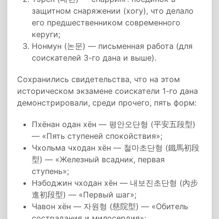
защитном снаряжении (хогу), что делало
его предшественником современного
керуги;
Нонмун (논문) — письменная работа (для
соискателей 3-го дана и выше).
Сохранились свидетельства, что на этом
историческом экзамене соискатели 1-го дана
демонстрировали, среди прочего, пять форм:
Пхёнан одан хён — 평안오단형 (平安五段型)
— «Пять ступеней спокойствия»;
Чхольма чходан хён — 철마초단형 (鐵馬初段
型) — «Железный всадник, первая
ступень»;
Нэбоджин чходан хён — 내보진초단형 (內步
進初段型) — «Первый шаг»;
Чавон хён — 자원형 (慈院型) — «Обитель
сострадания и милосердия»;