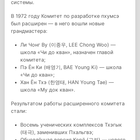
системы.
В 1972 году Комитет по разработке пхумсэ
был расширен — в него вошли новые
грандмастера:
Ли Чонг Ву (이종우, LEE Chong Woo) —
школа «Чи до кван», назначен главой
комитета;
Пэ Ён Ки (배영기, BAE Young Ki) — школа
«Чи до кван»;
Хан Ён Тхэ (한영태, HAN Young Tae) —
школа «Му док кван».
Результатом работы расширенного комитета
стали:
Восемь ученических комплексов Тхэгык
(태극), заменивших Пхальгвэ;
Обновлённая версия Корё (고려) — нового