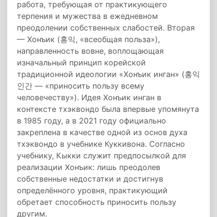
работа, требующая от практикующего
терпения и мужества в ежедневном
преодолении собственных слабостей. Вторая
— Хонъик (홍익, «всеобщая польза»),
направленность вовне, воплощающая
изначальный принцип корейской
традиционной идеологии «Хонъик инган» (홍익
인간 — «приносить пользу всему
человечеству»). Идея Хонъик инган в
контексте тхэквондо была впервые упомянута
в 1985 году, а в 2021 году официально
закреплена в качестве одной из основ духа
тхэквондо в учебнике Куккивона. Согласно
учебнику, Кыкки служит предпосылкой для
реализации Хонъик: лишь преодолев
собственные недостатки и достигнув
определённого уровня, практикующий
обретает способность приносить пользу
другим.