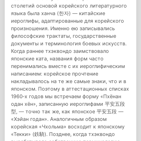
столетий основой корейского литературного
языка была ханча (한자) — китайские
иероглифы, адаптированные для корейского
произношения. Именно ею записывались
философские трактаты, государственные
документы и терминология боевых искусств.
Когда раннее тхэквондо заимствовало
японские ката, названия форм часто
перенимались вместе с их иероглифическим
написанием: корейское прочтение
накладывалось на те же самые знаки, что и в
японском. Поэтому в аттестационных списках
1960‑х годов мы встречаем форму «Пхёнан
одан хён», записанную иероглифами 平安五段
型, — точно так же, как японское 平安五段 —
«Хэйан годан». Аналогичным образом
корейская «Чхольма» восходит к японскому
«Текки» (鉄騎). Позднее, когда тхэквондо