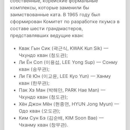
собственные, корейские формальные
комплексы, которые заменили бы
заимствованные ката. В 1965 году был
сформирован Комитет по разработке пхумсэ в
составе шести грандмастеров,
представлявших ведущие кван:
Квак Гын Сик (곽근식, KWAK Kun Sik) —
Чхундо кван (청도관);
Ли Ён Соп (이용섭, LEE Yong Sup) — Сонму
кван (송무관);
Ли Гё Юн (이교윤, LEE Kyo Yun) — Ханму
кван (한무관);
Пак Хэ Ман (박해만, PARK Hae Man) —
Чхундо кван (청도관);
Хён Джон Мён (현종면, HYUN Jong Myun) —
Одо кван (오도관);
Ким Сун Бэ (김순배, KIM Soon Bae) —
Чханму кван (창무관).