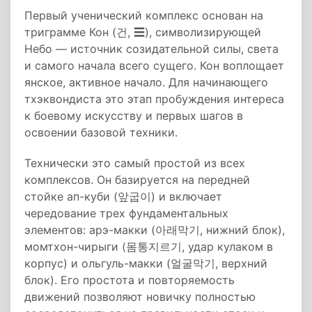
Первый ученический комплекс основан на
триграмме Кон (건, ☰), символизирующей
Небо — источник созидательной силы, света
и самого начала всего сущего. Кон воплощает
янское, активное начало. Для начинающего
тхэквондиста это этап пробуждения интереса
к боевому искусству и первых шагов в
освоении базовой техники.
Технически это самый простой из всех
комплексов. Он базируется на передней
стойке ап-куби (앞굽이) и включает
чередование трех фундаментальных
элементов: арэ-макки (아래막기, нижний блок),
момтхон-чирыги (몸통지르기, удар кулаком в
корпус) и ольгуль-макки (얼굴막기, верхний
блок). Его простота и повторяемость
движений позволяют новичку полностью