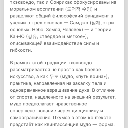
тхэквондо, так и Сонрихак сфокусированы на
моральном воспитании (도덕적 수양) и
разделяют общий философский фундамент в
учении о трёх основах — Самджэ (삼재, «три
основы»: Небо, Земля, Человек) — и теории
Кан-Ю (강유, «твёрдое и мягкое»),
описывающей взаимодействие силы и
гибкости.
В рамках этой традиции тхэквондо
рассматривается не просто как боевое
искусство, а как 무도 (мудо, «путь воина»),
практика, направленная на закалку тела и
одновременное взращивание духа. В отличие
от спорта, нацеленного на внешний результат,
мудо предполагает нравственное
совершенствование через дисциплину и
самоограничение. Пхумсэ в этом контексте
предстаёт как квинтэссенция мудо — форма,