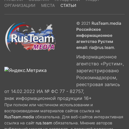
ОРГАНИЗАЦИИ
МЕСТА
СТАТЬИ
© 2021
RusTeam.media
Российское
информационное
агентство Рустим
email:
ria@rus.team
.
Информационное
агентство «Рустим»,
зарегистрировано
Роскомнадзором,
реестровая запись
от 14.02.2022 ИА № ФС 77 - 82757,
знак информационной продукции 16+
При полном или частичном использовании и
воспроизведении материалов сайтов ссылка на
RusTeam.media
обязательна. Для веб-сайтов интерактивная
ссылка на сайт
rus.team
обязательна. Мнение авторов
публикаций может не совпадать с позицией редакции