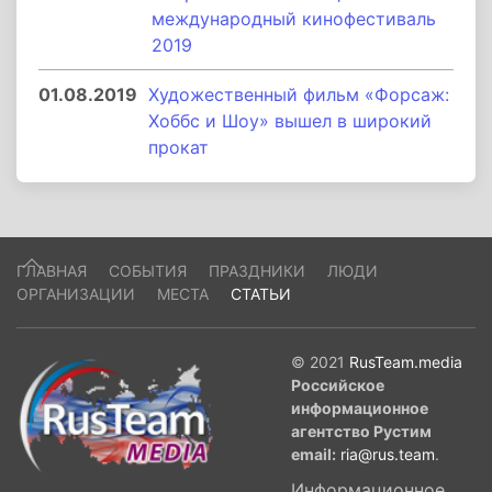
международный кинофестиваль
2019
01.08.2019
Художественный фильм «Форсаж:
Хоббс и Шоу» вышел в широкий
прокат
ГЛАВНАЯ
СОБЫТИЯ
ПРАЗДНИКИ
ЛЮДИ
ОРГАНИЗАЦИИ
МЕСТА
СТАТЬИ
© 2021
RusTeam.media
Российское
информационное
агентство Рустим
email:
ria@rus.team
.
Информационное