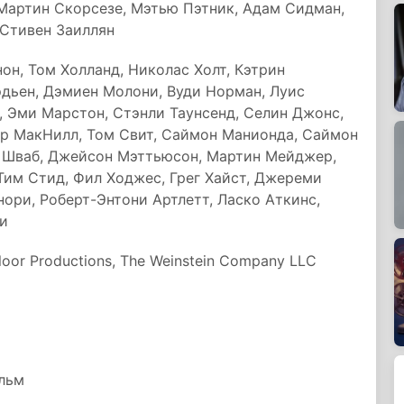
Мартин Скорсезе, Мэтью Пэтник, Адам Сидман,
 Стивен Заиллян
он, Том Холланд, Николас Холт, Кэтрин
дьен, Дэмиен Молони, Вуди Норман, Луис
, Эми Марстон, Стэнли Таунсенд, Селин Джонс,
ор МакНилл, Том Свит, Саймон Манионда, Саймон
 Шваб, Джейсон Мэттьюсон, Мартин Мейджер,
 Тим Стид, Фил Ходжес, Грег Хайст, Джереми
ори, Роберт-Энтони Артлетт, Ласко Аткинс,
ли
Floor Productions, The Weinstein Company LLC
ильм