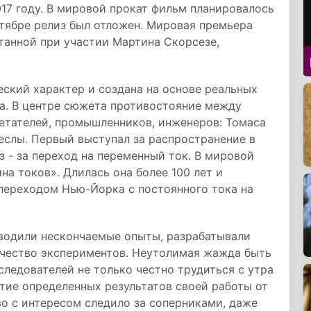
017 году. В мировой прокат фильм планировалось
ктябре релиз был отложен. Мировая премьера
танной при участии Мартина Скорсезе,
ский характер и создана на основе реальных
ека. В центре сюжета противостояние между
етателей, промышленников, инженеров: Томаса
еслы. Первый выступал за распространение в
з - за переход на переменный ток. В мировой
на токов». Длилась она более 100 лет и
 переходом Нью-Йорка с постоянного тока на
оводили нескончаемые опыты, разрабатывали
ичество экспериментов. Неутолимая жажда быть
ледователей не только честно трудиться с утра
ытие определенных результатов своей работы от
во с интересом следило за соперниками, даже