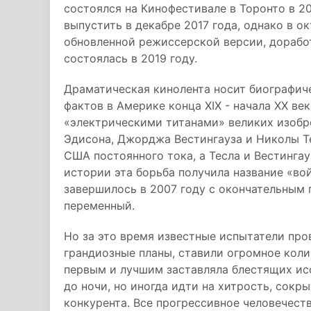
состоялся на Кинофестивале в Торонто в 2
выпустить в декабре 2017 года, однако в о
обновленной режиссерской версии, дорабо
состоялась в 2019 году.
Драматическая кинолента носит биографиче
фактов в Америке конца XIX - начала XX в
«электрическими титанами» великих изобр
Эдисона, Джорджа Вестингауза и Николы Т
США постоянного тока, а Тесла и Вестингау
истории эта борьба получила название «вой
завершилось в 2007 году с окончательным
переменный.
Но за это время известные испытатели пр
грандиозные планы, ставили огромное кол
первым и лучшим заставляла блестящих исс
до ночи, но иногда идти на хитрость, сокр
конкурента. Все прогрессивное человечест