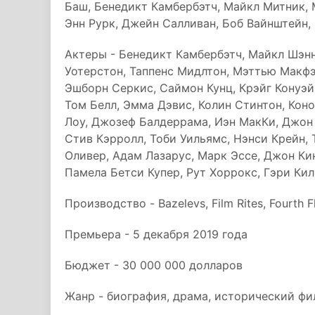
Баш, Бенедикт Камбербэтч, Майкл Митник, 
Энн Рурк, Джейн Салливан, Боб Вайнштейн,
Актеры - Бенедикт Камбербэтч, Майкл Шэнн
Уотерстон, Таппенс Мидлтон, Мэттью Макфэ
Эшборн Серкис, Саймон Кунц, Крэйг Конуэй
Том Белл, Эмма Дэвис, Колин Стинтон, Кон
Лоу, Джозеф Балдеррама, Иэн МакКи, Джон
Стив Кэрролл, Тоби Уильямс, Нэнси Крейн,
Оливер, Адам Лазарус, Марк Эссе, Джон Кин
Памела Бетси Купер, Рут Хоррокс, Гэри Ки
Производство - Bazelevs, Film Rites, Fourth 
Премьера - 5 декабря 2019 года
Бюджет - 30 000 000 долларов
Жанр - биография, драма, исторический ф