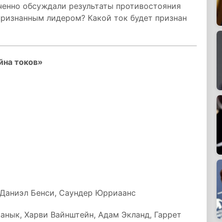
еченно обсуждали результаты противостояния
признанным лидером? Какой ток будет признан
йна токов»
 Даниэл Бенси, Саундер Юрриаанс
анык, Харви Вайнштейн, Адам Экланд, Гаррет