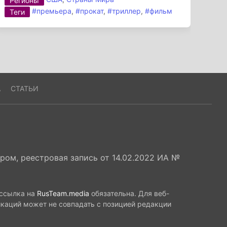
Регионы
#премьера
,
#прокат
,
#триллер
,
#фильм
Теги
А
СТАТЬИ
ом, реестровая запись от 14.02.2022 ИА №
 ссылка на
RusTeam.media
обязательна. Для веб-
икаций может не совпадать с позицией редакции