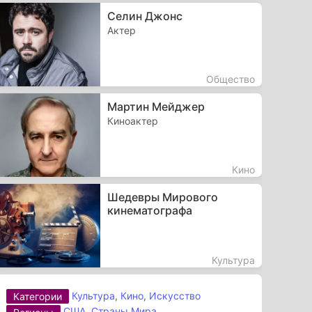
Селин Джонс
Актер
Общество
Мартин Мейджер
Киноактер
Кино
Шедевры Мирового
кинематографа
Культура
Культура
,
Кино
,
Искусство
Категории
США
,
Страны Мира