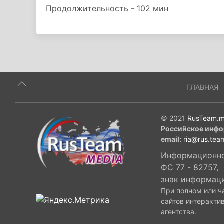
Продолжительность - 102 мин
ГЛАВНАЯ
© 2021
RusTeam.m
Российское инфо
email:
ria@rus.tea
Информационное
ФС 77 - 82757,
знак информац
При полном или ч
сайтов интеракти
агентства.