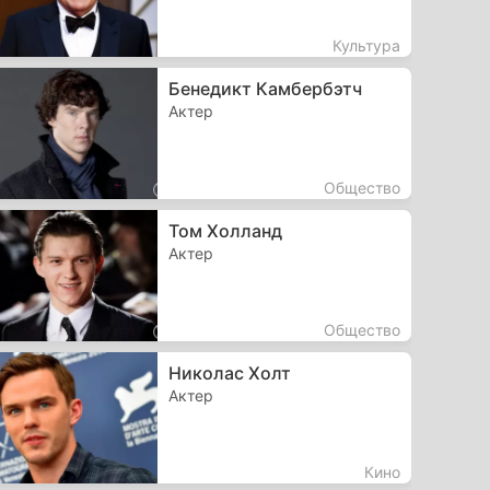
Культура
Бенедикт Камбербэтч
Актер
Общество
Том Холланд
Актер
Общество
Николас Холт
Актер
Кино