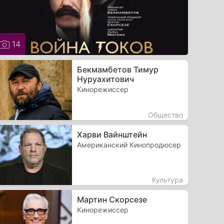
14
Бекмамбетов Тимур
Нуруахитович
Кинорежиссер
Общество
Харви Вайнштейн
Американский Кинопродюсер
Культура
Мартин Скорсезе
Кинорежиссер