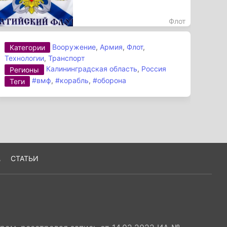
Флот
Вооружение
,
Армия
,
Флот
,
Категории
Технологии
,
Транспорт
Калининградская область
,
Россия
Регионы
#вмф
,
#корабль
,
#оборона
Теги
А
СТАТЬИ