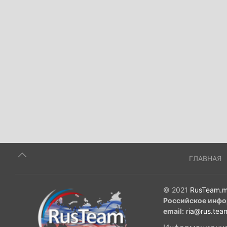
ГЛАВНАЯ
© 2021
RusTeam.m
Российское инфо
email:
ria@rus.tea