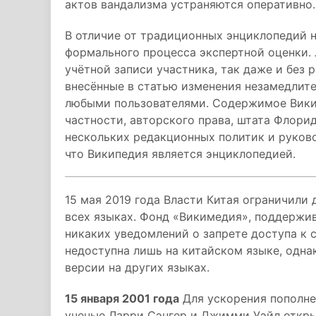
актов вандализма устраняются оперативно.
В отличие от традиционных энциклопедий н
формального процесса экспертной оценки. 
учётной записи участника, так даже и без 
внесённые в статью изменения незамедлит
любыми пользователями. Содержимое Викип
частности, авторского права, штата Флорид
нескольких редакционных политик и руково
что Википедия является энциклопедией.
15 мая 2019 года Власти Китая ограничили
всех языках. Фонд «Викимедия», поддержив
никаких уведомлений о запрете доступа к с
недоступна лишь на китайском языке, однак
версии на других языках.
15 января 2001 года
Для ускорения пополне
ученые Ларри Сэнгер и Джимми Уэйл откры