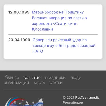
12.06.1999
Марш-бросок на Приштину
Военная операция по взятию
аэропорта «Слатина» в
Югославии
23.04.1999
Совершен ракетный удар по
телецентру в Белграде авиацией
НАТО
ГЛАВНАЯ
СОБЫТИЯ
ПРАЗДНИКИ
ЛЮДИ
ОРГАНИЗАЦИИ
МЕСТА
СТАТЬИ
© 2021
RusTeam.media
Российское