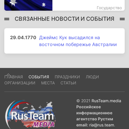
Государство
СВЯЗАННЫЕ НОВОСТИ И СОБЫТИЯ
29.04.1770
Джеймс Кук высадился на
восточном побережье Австралии
ГЛАВНАЯ
СОБЫТИЯ
ПРАЗДНИКИ
ЛЮДИ
ОРГАНИЗАЦИИ
МЕСТА
СТАТЬИ
© 2021
RusTeam.media
Российское
информационное
агентство Рустим
email:
ria@rus.team
.