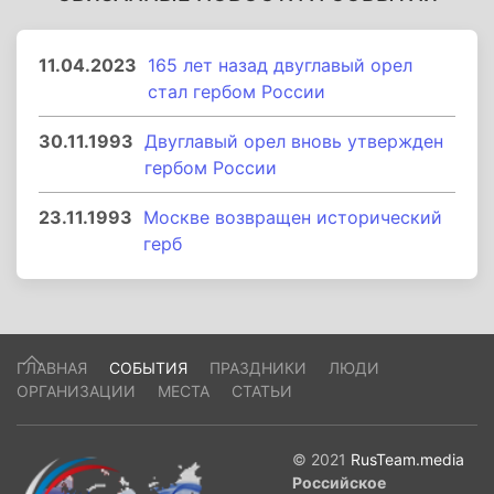
11.04.2023
165 лет назад двуглавый орел
стал гербом России
30.11.1993
Двуглавый орел вновь утвержден
гербом России
23.11.1993
Москве возвращен исторический
герб
ГЛАВНАЯ
СОБЫТИЯ
ПРАЗДНИКИ
ЛЮДИ
ОРГАНИЗАЦИИ
МЕСТА
СТАТЬИ
© 2021
RusTeam.media
Российское