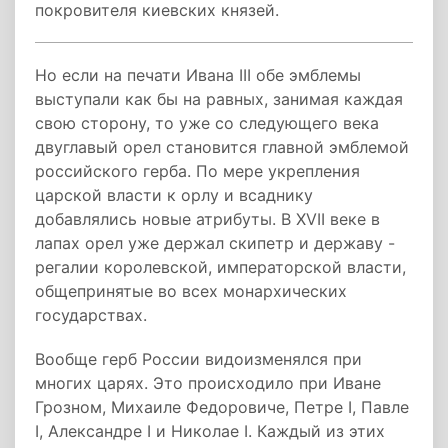
покровителя киевских князей.
Но если на печати Ивана III обе эмблемы
выступали как бы на равных, занимая каждая
свою сторону, то уже со следующего века
двуглавый орел становится главной эмблемой
российского герба. По мере укрепления
царской власти к орлу и всаднику
добавлялись новые атрибуты. В XVII веке в
лапах орел уже держал скипетр и державу -
регалии королевской, императорской власти,
общепринятые во всех монархических
государствах.
Вообще герб России видоизменялся при
многих царях. Это происходило при Иване
Грозном, Михаиле Федоровиче, Петре I, Павле
I, Александре I и Николае I. Каждый из этих