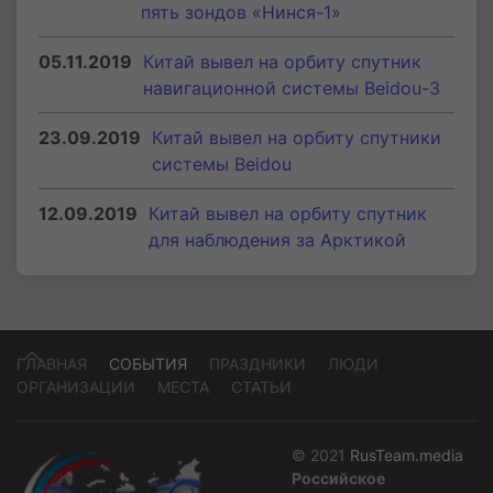
пять зондов «Нинся-1»
05.11.2019
Китай вывел на орбиту спутник
навигационной системы Beidou-3
23.09.2019
Китай вывел на орбиту спутники
системы Beidou
12.09.2019
Китай вывел на орбиту спутник
для наблюдения за Арктикой
ГЛАВНАЯ
СОБЫТИЯ
ПРАЗДНИКИ
ЛЮДИ
ОРГАНИЗАЦИИ
МЕСТА
СТАТЬИ
© 2021
RusTeam.media
Российское