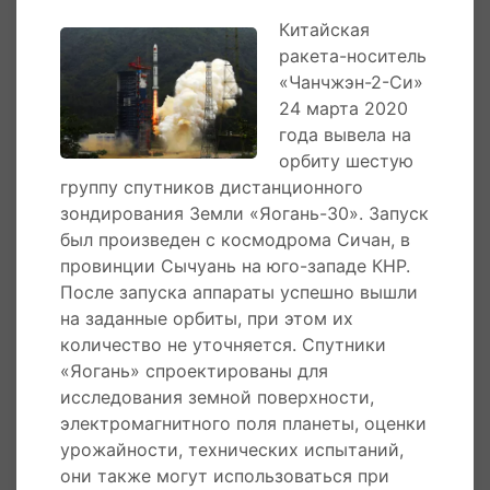
запуск пяти спутников дистанционного
Китайская
зондирования Земли серии «Нинся-1» с
ракета-носитель
помощью ракеты-носителя «Чанчжэн-6».
«Чанчжэн-2-Си»
Аппараты успешно вышли на заданную орбиту.
24 марта 2020
Спутники серии «Нинся-1» являются
года вывела на
коммерческим проектом компании Ningxia
орбиту шестую
jingui xinxi jishu. Нынешний запуск стал 318-м
группу спутников дистанционного
для ракет-носителей серии «Чанчжэн».
зондирования Земли «Яогань-30». Запуск
был произведен с космодрома Сичан, в
5 ноября 2019 года
ракета-носитель
провинции Сычуань на юго-западе КНР.
«Чанчжэн-3В» успешно вывела на орбиту
После запуска аппараты успешно вышли
спутник навигационной системы Beidou-3.
на заданные орбиты, при этом их
Запуск стал 317-м для ракеты-носителя
количество не уточняется. Спутники
серии. Всего Китай вывел на орбиту в общей
«Яогань» спроектированы для
сложности 49 спутников Beidou, из них 24
исследования земной поверхности,
относятся к системе BDS-3. Аппарат стал
электромагнитного поля планеты, оценки
третьим по счету спутником BDS-3,
урожайности, технических испытаний,
запущенным на наклонную геосинхронную
они также могут использоваться при
орбиту. Старт ракеты был осуществлен с