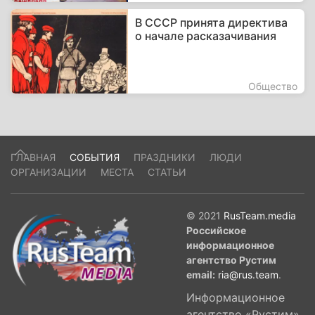
В СССР принята директива
о начале расказачивания
Общество
ГЛАВНАЯ
СОБЫТИЯ
ПРАЗДНИКИ
ЛЮДИ
ОРГАНИЗАЦИИ
МЕСТА
СТАТЬИ
© 2021
RusTeam.media
Российское
информационное
агентство Рустим
email:
ria@rus.team
.
Информационное
агентство «Рустим»,