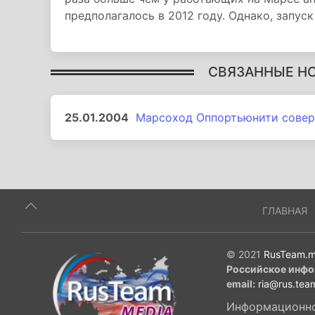
предполагалось в 2012 году. Однако, запус
СВЯЗАННЫЕ Н
25.01.2004
Марсоход Оппортьюнити совер
ГЛАВНАЯ
© 2021
RusTeam.m
Российское инфо
email:
ria@rus.tea
Информационное