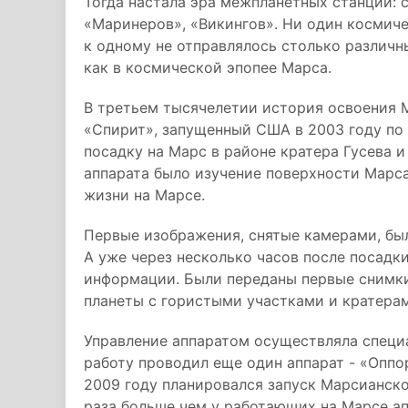
Тогда настала эра межпланетных станций: 
«Маринеров», «Викингов». Ни один космиче
к одному не отправлялось столько различны
как в космической эпопее Марса.
В третьем тысячелетии история освоения 
«Спирит», запущенный США в 2003 году по п
посадку на Марс в районе кратера Гусева и
аппарата было изучение поверхности Марс
жизни на Марсе.
Первые изображения, снятые камерами, бы
А уже через несколько часов после посадк
информации. Были переданы первые снимки
планеты с гористыми участками и кратера
Управление аппаратом осуществляла специ
работу проводил еще один аппарат - «Оппо
2009 году планировался запуск Марсианско
раза больше чем у работающих на Марсе ап