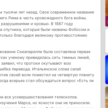
м тысячи лет назад. Свое современное название
него Рима в честь кровожадного бога войны.
 разрушениями и кровью. В 1887 году
а спутника, которые были названы Фобосом и
только благодаря великому противостоянию
жованни Скиапарелли была составлена первая
тках ученому привиделась сеть темных линий,
 заявил, что протоки окутывают всю
ибка перевода. Итальянское слова canali
отив своей воли поместил на четвертую планету
гда всерьез стал обсуждаться вопрос «Есть ли
ям все усовершенствования телескопов.
зучения Марса, но ясности они не приносили.