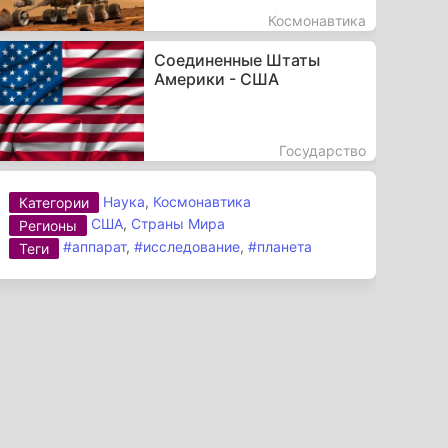
Космонавтика
Соединенные Штаты
Америки - США
Государство
Наука
,
Космонавтика
Категории
США
,
Страны Мира
Регионы
#аппарат
,
#исследование
,
#планета
Теги