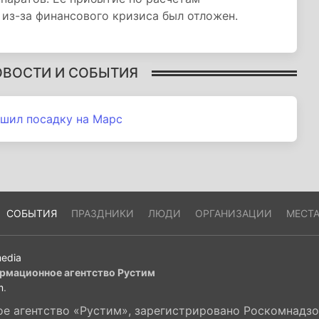
к из-за финансового кризиса был отложен.
ОВОСТИ И СОБЫТИЯ
шил посадку на Марс
СОБЫТИЯ
ПРАЗДНИКИ
ЛЮДИ
ОРГАНИЗАЦИИ
МЕСТ
edia
рмационное агентство Рустим
m
.
 агентство «Рустим», зарегистрировано Роскомнадзор