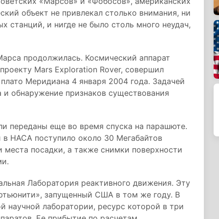
советских «Марсов» и «Фобосов», американских
ский объект не привлекал столько внимания, ни
х станций, и нигде не было столь много неудач,
Марса продолжилась. Космический аппарат
роекту Mars Exploration Rover, совершил
 плато Меридиана 4 января 2004 года. Задачей
а и обнаружение признаков существования
ли переданы еще во время спуска на парашюте.
и в НАСА поступило около 30 Мегабайтов
 места посадки, а также снимки поверхности
ми.
альная Лаборатория реактивного движения. Эту
ртьюнити», запущенный США в том же году. В
й научной лаборатории, ресурс которой в три
паратов. Ее прибытие по расчетам