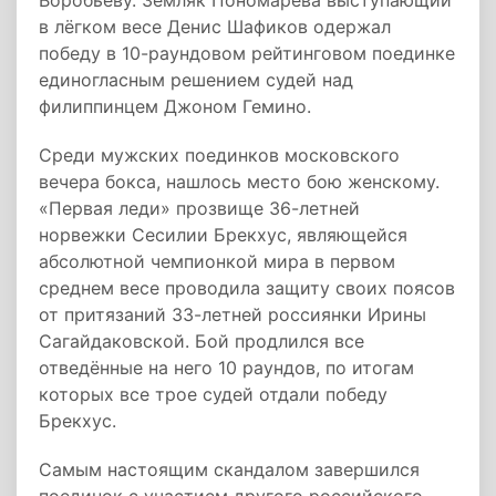
Воробьёву. Земляк Пономарёва выступающий
в лёгком весе Денис Шафиков одержал
победу в 10-раундовом рейтинговом поединке
единогласным решением судей над
филиппинцем Джоном Гемино.
Среди мужских поединков московского
вечера бокса, нашлось место бою женскому.
«Первая леди» прозвище 36-летней
норвежки Сесилии Брекхус, являющейся
абсолютной чемпионкой мира в первом
среднем весе проводила защиту своих поясов
от притязаний 33-летней россиянки Ирины
Сагайдаковской. Бой продлился все
отведённые на него 10 раундов, по итогам
которых все трое судей отдали победу
Брекхус.
Самым настоящим скандалом завершился