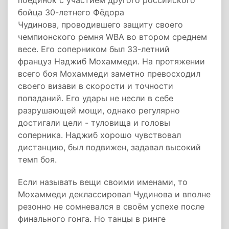
поединок с участием другого российского
бойца 30-летнего Фёдора
Чудинова, проводившего защиту своего
чемпионского ремня WBA во втором среднем
весе. Его соперником был 33-летний
француз Наджиб Мохаммеди. На протяжении
всего боя Мохаммеди заметно превосходил
своего визави в скорости и точности
попаданий. Его удары не несли в себе
разрушающей мощи, однако регулярно
достигали цели - туловища и головы
соперника. Наджиб хорошо чувствовал
дистанцию, был подвижен, задавал высокий
темп боя.
Если называть вещи своими именами, то
Мохаммеди деклассировал Чудинова и вполне
резонно не сомневался в своём успехе после
финального гонга. Но танцы в ринге