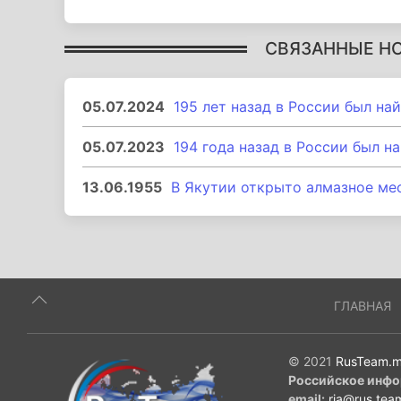
СВЯЗАННЫЕ Н
05.07.2024
195 лет назад в России был на
05.07.2023
194 года назад в России был н
13.06.1955
В Якутии открыто алмазное м
ГЛАВНАЯ
© 2021
RusTeam.m
Российское инфо
email:
ria@rus.tea