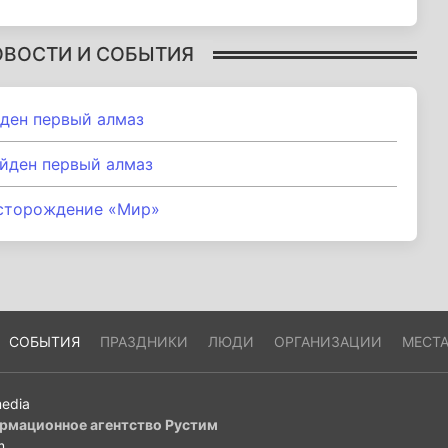
ОВОСТИ И СОБЫТИЯ
йден первый алмаз
айден первый алмаз
есторождение «Мир»
СОБЫТИЯ
ПРАЗДНИКИ
ЛЮДИ
ОРГАНИЗАЦИИ
МЕСТ
edia
рмационное агентство Рустим
m
.