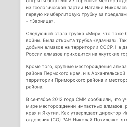
открыты богатейшие коренные месторожден
из геологической партии Натальи Николаев
первую кимберлитовую трубку за пределам
- «Зарница».
Следующей стала трубка «Мир», что тоже 
войны. Была открыта трубка «Удачная». Т
добычи алмазов на территории СССР. На д
России алмазов приходится на якутские г
Кроме того, крупные месторождения алмаз
района Пермского края, и в Архангельско
территории Приморского района и местор
района.
В сентябре 2012 года СМИ сообщили, что у
мире месторождении импактных алмазов, 
края и Якутии. Как утверждает директор И
отделения (СО) РАН Николай Похиленко, э