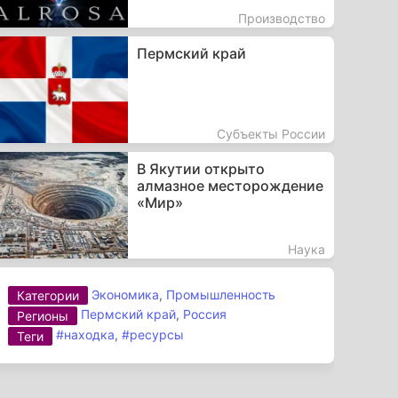
Производство
Пермский край
Субъекты России
В Якутии открыто
алмазное месторождение
«Мир»
Наука
Экономика
,
Промышленность
Категории
Пермский край
,
Россия
Регионы
#находка
,
#ресурсы
Теги