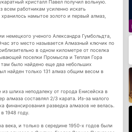
укаратный кристалл Павел получил вольную.
з всем работникам усиленно искать
е хранилось намытое золото и первый алмаз,
ии немецкого ученого Александра Гумбольдта,
ейчас это место называется Алмазный ключик по
риблизительно в одном километре от поселка
зывающей поселки Промысла и Теплая Гора
 там было найдено еще два небольших
был найден только 131 алмаз общим весом в
з шлиха неподалеку от города Енисейска в
ер алмаза составлял 2/3 карата. Из-за малого
ка финансирования разведка алмазов не велась.
в 1948 году.
а века, и только в середине 1950-х годов были