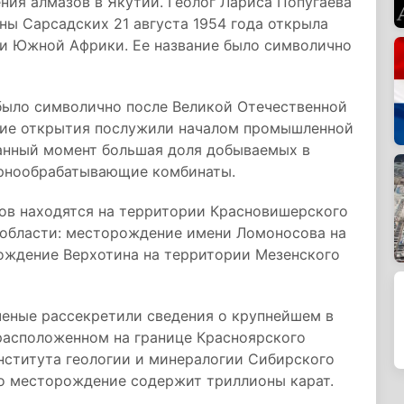
ия алмазов в Якутии. Геолог Лариса Попугаева
ны Сарсадских 21 августа 1954 года открыла
и Южной Африки. Ее название было символично
было символично после Великой Отечественной
акие открытия послужили началом промышленной
анный момент большая доля добываемых в
орнообрабатывающие комбинаты.
ов находятся на территории Красновишерского
й области: месторождение имени Ломоносова на
ождение Верхотина на территории Мезенского
ченые рассекретили сведения о крупнейшем в
расположенном на границе Красноярского
нститута геологии и минералогии Сибирского
то месторождение содержит триллионы карат.