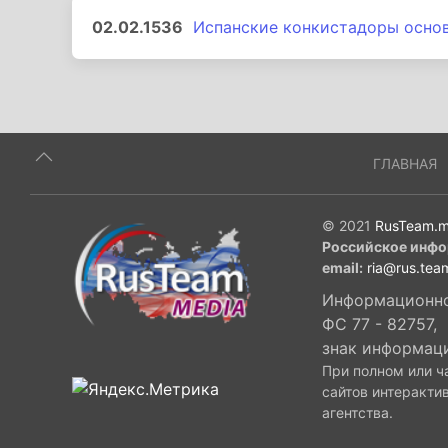
02.02.1536
Испанские конкистадоры осно
ГЛАВНАЯ
© 2021
RusTeam.m
Российское инфо
email:
ria@rus.tea
Информационное
ФС 77 - 82757,
знак информац
При полном или ч
сайтов интеракти
агентства.