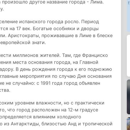
 произошло другое название города - Лима.
у.
селение испанского города росло. Период
ся на 17 век. Богатые особняки и дворцы
или. Аристократы, проживавшие в Лиме в блеске
европейской знати.
ести миллионов жителей. Там, где Франциско
чения места основания города, на Главной
адору. В день рождения города к его подножию
т главные мероприятия по случаю Дня основания
е не случайно: с 1991 года город объявлен
тва.
соким уровнем влажности, но с практически
о, что город расположен на 12-м градусе
 определяется влиянием холодного
о из Антарктиды, близостью Анд и тропической