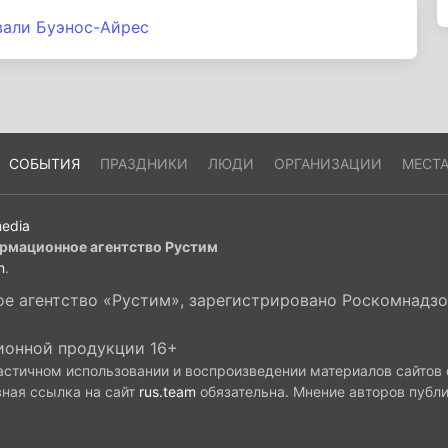
вали Буэнос-Айрес
СОБЫТИЯ
ПРАЗДНИКИ
ЛЮДИ
ОРГАНИЗАЦИИ
МЕСТ
edia
рмационное агентство Рустим
m
.
 агентство «Рустим», зарегистрировано Роскомнадзор
ионной продукции 16+
астичном использовании и воспроизведении материалов сайтов
вная ссылка на сайт
rus.team
обязательна. Мнение авторов публ