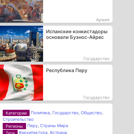
Армия
Испанские конкистадоры
основали Буэнос-Айрес
Государство
Республика Перу
Государство
Политика
,
Государство
,
Общество
,
Категории
Строительство
Перу
,
Страны Мира
Регионы
#архитектура
,
#страна
Теги