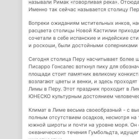
называли Римак «говорливая река». Отсюда
Именно так сейчас называется столицу Пер
Вопреки ожиданиям мстительных инков, на
расцвета столицы Новой Кастилии приходит
сочетали в себе испанские и индейские ст
и роскоши, были достойными соперниками 
Сегодня столица Перу насчитывает более ш
Писарро Гонсалес воткнул пику для обозна
площади стоит памятник великому конкист
возлагают цветы и венки, и здесь проходя
Лимы в Перу. Этот праздник проходит в Лим
ЮНЕСКО культурным достоянием человечес
Климат в Лиме весьма своеобразный - с вы
полным отсутствием осадков, несмотря на т
южной широты и почти на уровне моря. Он
океанического течения Гумбольдта, идущег