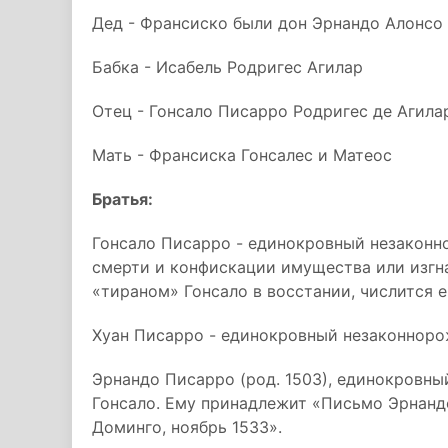
Дед - Франсиско были дон Эрнандо Алонсо
Бабка - Исабель Родригес Агилар
Отец - Гонсало Писарро Родригес де Агилар
Мать - Франсиска Гонсалес и Матеос
Братья:
Гонсало Писарро - единокровный незаконно
смерти и конфискации имущества или изгн
«тираном» Гонсало в восстании, числится е
Хуан Писарро - единокровный незаконноро
Эрнандо Писарро (род. 1503), единокровны
Гонсало. Ему принадлежит «Письмо Эрнанд
Доминго, ноябрь 1533».