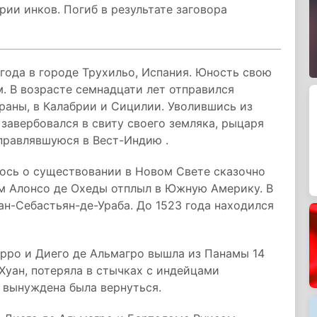
ии инков. Погиб в результате заговора
года в городе Трухильо, Испания. Юность свою
м. В возрасте семнадцати лет отправился
траны, в Калабрии и Сицилии. Уволившись из
 завербовался в свиту своего земляка, рыцаря
правлявшуюся в Вест-Индию .
илось о существовании в Новом Свете сказочно
ом Алонсо де Охеды отплыл в Южную Америку. В
ан-Себастьян-де-Ураба. До 1523 года находился
ро и Диего де Альмагро вышла из Панамы 14
-Хуан, потеряла в стычках с индейцами
у вынуждена была вернуться.