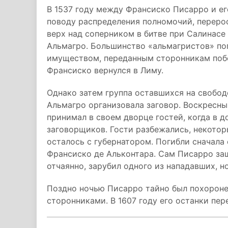
В 1537 году между Франсиско Писарро и е
поводу распределения полномочий, переро
верх над соперником в битве при Салинасе 
Альмагро. Большинство «альмагристов» по
имуществом, переданным сторонникам побе
Франсиско вернулся в Лиму.
Однако затем группа оставшихся на свобод
Альмагро организовала заговор. Воскресн
принимал в своем дворце гостей, когда в 
заговорщиков. Гости разбежались, некотор
осталось с губернатором. Погибли сначала 
Франсиско де Альконтара. Сам Писарро за
отчаянно, зарубил одного из нападавших, н
Поздно ночью Писарро тайно был похорон
сторонниками. В 1607 году его останки пер