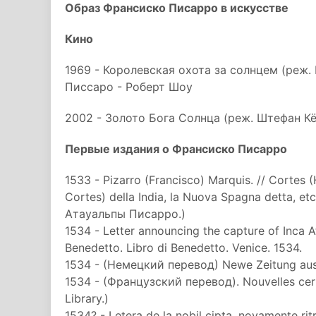
Образ Франсиско Писарро в искусстве
Кино
1969 - Королевская охота за солнцем (реж.
Писсаро - Роберт Шоу
2002 - Золото Бога Солнца (реж. Штефан К
Первые издания о Франсиско Писарро
1533 - Pizarro (Francisco) Marquis. // Cortes (
Cortes) della India, la Nuova Spagna detta, et
Атауальпы Писарро.)
1534 - Letter announcing the capture of Inca At
Benedetto. Libro di Benedetto. Venice. 1534.
1534 - (Немецкий перевод) Newe Zeitung aus 
1534 - (Французский перевод). Nouvelles certa
Library.)
1534? - Letera de la nobil cipta, novamente rit