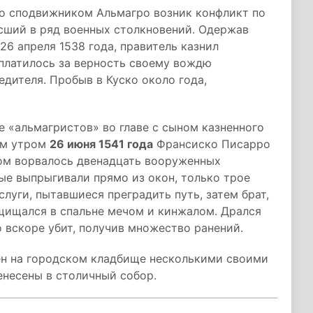
го сподвижником Альмагро возник конфликт по
сший в ряд военных столкновений. Одержав
26 апреля 1538 года, правитель казнил
платилось за верность своему вождю
дителя. Пробыв в Куско около года,
е «альмагристов» во главе с сыном казненного
ым утром
26 июня 1541 года
Франсиско Писарро
дом ворвалось двенадцать вооруженных
ые выпрыгивали прямо из окон, только трое
слуги, пытавшиеся преградить путь, затем брат,
щищался в спальне мечом и кинжалом. Дрался
о вскоре убит, получив множество ранений.
ен на городском кладбище несколькими своими
енесены в столичный собор.