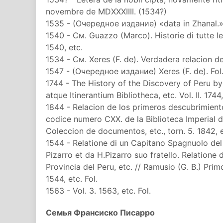
novembre de MDXXXIIII. (1534?)
1535 - (Очередное издание) «data in Zhanal.» 
1540 - См. Guazzo (Marco). Historie di tutte l
1540, etc.
1534 - См. Xeres (F. de). Verdadera relacion de 
1547 - (Очередное издание) Xeres (F. de). Fol
1744 - The History of the Discovery of Peru by 
atque Itinerantium Bibliotheca, etc. Vol. II. 1744,
1844 - Relacion de los primeros descubrimient
codice numero CXX. de la Biblioteca Imperial d
Coleccion de documentos, etc., torn. 5. 1842, e
1544 - Relatione di un Capitano Spagnuolo del 
Pizarro et da H.Pizarro suo fratello. Relatione d
Provincia del Peru, etc. // Ramusio (G. B.) Prim
1544, etc. Fol.
1563 - Vol. 3. 1563, etc. Fol.
Семья Франсиско Писарро