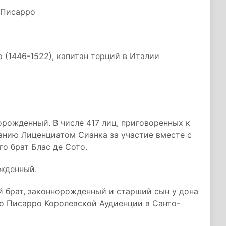
 Писарро
 (1446-1522), капитан терций в Италии
рожденный. В числе 417 лиц, приговоренных к
анию Лиценциатом Сианка за участие вместе с
го брат Блас де Сото.
жденный.
й брат, законнорожденный и старший сын у дона
о Писарро Королевской Аудиенции в Санто-