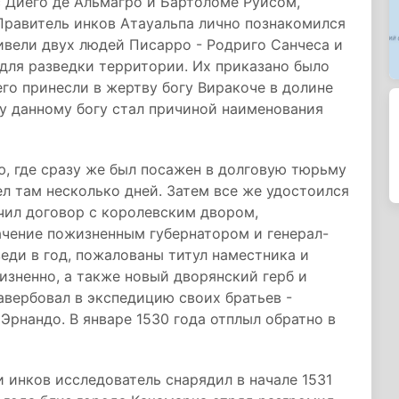
с Диего де Альмагро и Бартоломе Руисом,
 Правитель инков Атауальпа лично познакомился
ривели двух людей Писарро - Родриго Санчеса и
для разведки территории. Их приказано было
чего принесли в жертву богу Виракоче в долине
у данному богу стал причиной наименования
ю, где сразу же был посажен в долговую тюрьму
ел там несколько дней. Затем все же удостоился
ючил договор с королевским двором,
ачение пожизненным губернатором и генерал-
еди в год, пожалованы титул наместника и
изненно, а также новый дворянский герб и
авербовал в экспедицию своих братьев -
 Эрнандо. В январе 1530 года отплыл обратно в
инков исследователь снарядил в начале 1531