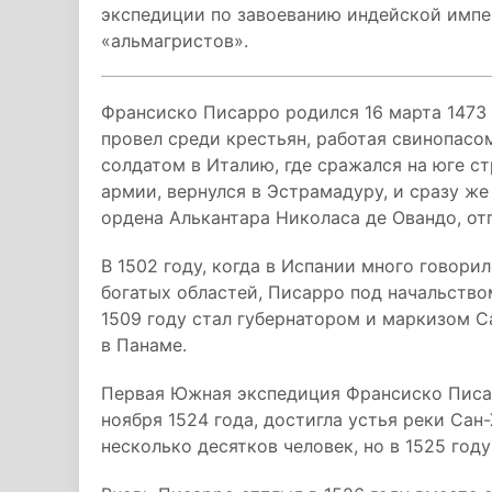
экспедиции по завоеванию индейской импер
«альмагристов».
Франсиско Писарро родился 16 марта 1473 
провел среди крестьян, работая свинопасо
солдатом в Италию, где сражался на юге с
армии, вернулся в Эстрамадуру, и сразу же
ордена Алькантара Николаса де Овандо, от
В 1502 году, когда в Испании много говор
богатых областей, Писарро под начальств
1509 году стал губернатором и маркизом С
в Панаме.
Первая Южная экспедиция Франсиско Писар
ноября 1524 года, достигла устья реки Сан
несколько десятков человек, но в 1525 год