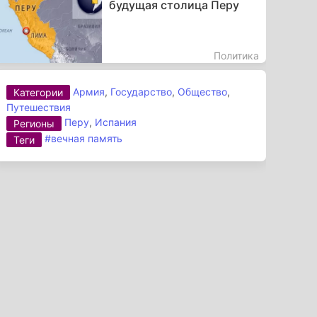
будущая столица Перу
Политика
Армия
,
Государство
,
Общество
,
Категории
Путешествия
Перу
,
Испания
Регионы
#вечная память
Теги