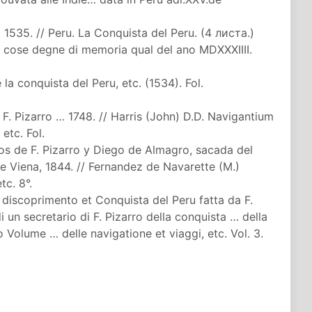
1535. // Peru. La Conquista del Peru. (4 листа.)
e cose degne di memoria qual del ano MDXXXIIII.
la conquista del Peru, etc. (1534). Fol.
.
F. Pizarro … 1748. // Harris (John) D.D. Navigantium
 etc. Fol.
os de F. Pizarro y Diego de Almagro, sacada del
e Viena, 1844. // Fernandez de Navarette (M.)
tc. 8°.
discoprimento et Conquista del Peru fatta da F.
i un secretario di F. Pizarro della conquista … della
o Volume … delle navigatione et viaggi, etc. Vol. 3.