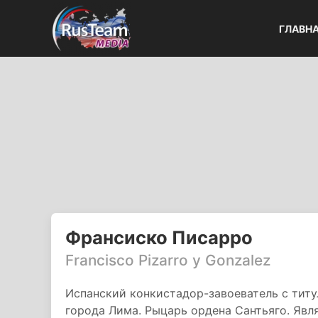
ГЛАВН
Франсиско Писарро
Francisco Pizarro y Gonzаlez
Испанский конкистадор-завоеватель с титу
города Лима. Рыцарь ордена Сантьяго. Явл