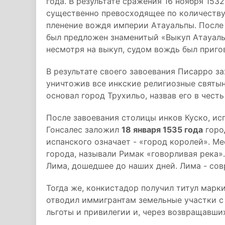
года. В результате сражения 16 ноября 153
существенно превосходящее по количеству
пленение вождя империи Атауальпы. После
был предложен знаменитый «Выкуп Атауальп
несмотря на выкуп, судом вождь был приго
В результате своего завоевания Писарро за
уничтожив все инкские религиозные святын
основал город Трухильо, назвав его в чест
После завоевания столицы инков Куско, и
Гонсалес заложил
18 января 1535 года
горо
испанского означает - «город королей». М
города, называли Римак «говорливая река»
Лима, дошедшее до наших дней. Лима - сов
Тогда же, конкистадор получил титул марк
отводил иммигрантам земельные участки с
льготы и привилегии и, через возвращавши