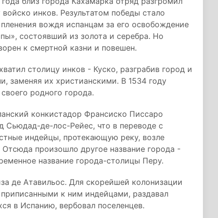
2 года близ города Кахамарка отряд разгромил
 войско инков. Результатом победы стало
 пленения вождя испанцам за его освобождение
ы», состоявший из золота и серебра. Но
ворен к смертной казни и повешен.
хватил столицу инков - Куско, разграбив город и
и, заменяя их христианскими. В 1534 году
ь своего родного города.
спанский конкистадор Франсиско Писсаро
д Сьюдад-де-лос-Рейес, что в переводе с
естные индейцы, протекающую реку, возле
. Отсюда произошло другое название города -
ременное название города-столицы Перу.
иза де Атавильос. Для скорейшей колонизации
 приписанными к ним индейцами, раздавал
хся в Испанию, вербовал поселенцев.