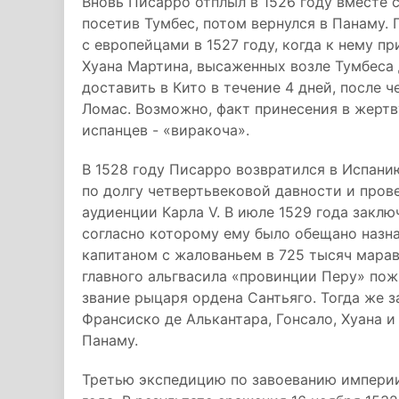
Вновь Писарро отплыл в 1526 году вместе 
посетив Тумбес, потом вернулся в Панаму.
с европейцами в 1527 году, когда к нему п
Хуана Мартина, высаженных возле Тумбеса 
доставить в Кито в течение 4 дней, после 
Ломас. Возможно, факт принесения в жертв
испанцев - «виракоча».
В 1528 году Писарро возвратился в Испани
по долгу четвертьвековой давности и пров
аудиенции Карла V. В июле 1529 года закл
согласно которому ему было обещано назн
капитаном с жалованьем в 725 тысяч марав
главного альгвасила «провинции Перу» пож
звание рыцаря ордена Сантьяго. Тогда же з
Франсиско де Алькантара, Гонсало, Хуана и
Панаму.
Третью экспедицию по завоеванию империи 