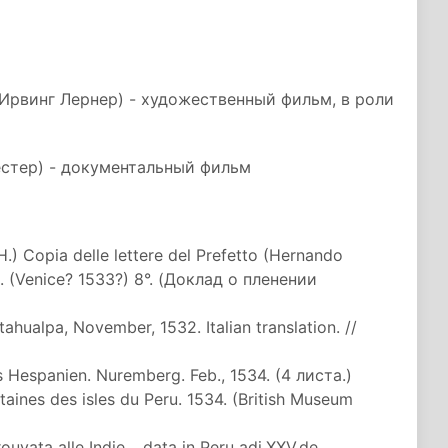
 Ирвинг Лернер) - художественный фильм, в роли
ёстер) - документальный фильм
H.) Copia delle lettere del Prefetto (Hernando
c. (Venice? 1533?) 8°. (Доклад о пленении
ahualpa, November, 1532. Italian translation. //
Hespanien. Nuremberg. Feb., 1534. (4 листа.)
ines des isles du Peru. 1534. (British Museum
rouvata alle Indie… data in Peru adi.XXV.de