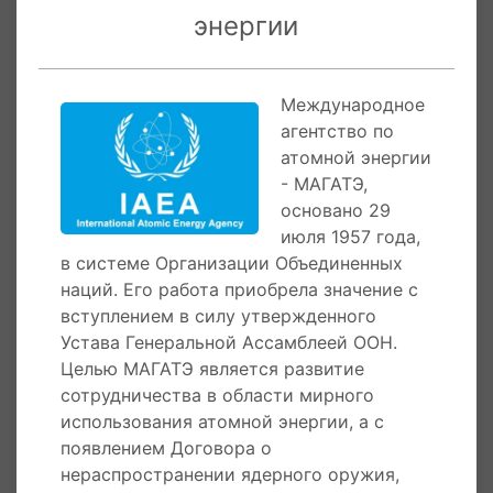
энергии
Ассамблеей ООН.
26 октября 1956 года
утвержден Устав
Международного агентства по атомной
Международное
энергии - МАГАТЭ на пленарном заседании
агентство по
Генеральной Ассамблеи Совета Безопасности
атомной энергии
ООН в Нью-Йорке. Специально созданная
- МАГАТЭ,
комиссия приступила к работе по подготовке
основано 29
первой генеральной конференции новой
июля 1957 года,
организации.
в системе Организации Объединенных
наций. Его работа приобрела значение с
8 августа 1955 года
в штаб-квартире ООН в
вступлением в силу утвержденного
Женеве состоялась международная
Устава Генеральной Ассамблеей ООН.
конференция по мирному использованию
Целью МАГАТЭ является развитие
ядерной энергии. В ней приняло участие
сотрудничества в области мирного
самое большое число ученых за всю мировую
использования атомной энергии, а с
историю. Впервые после окончания Второй
появлением Договора о
мировой войны был приподнят покров
нераспространении ядерного оружия,
ядерной секретности, и физики с Востока и