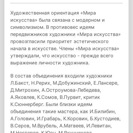
Художественная ориентация «Мира
искусства» была связана с модерном и
символизмом. В противовес идеям
передвижников художники «Мира искусства»
провозгласили приоритет эстетического
начала в искусстве. Члены «Мира искусства»
утверждали, что искусство - прежде всего
выражение личности художника.
В состав объединения входили художники
Л.Бакст, Н.Рерих, М.Добужинский, Е.Лансере,
Д.Митрохин, А.Остроумова-Лебедева,
А.Яковлев, К.Сомов, В.Пурвит, критик
К.Сюннерберг. Были близки идеям
объединения такие мастера, как И.Билибин,
А.Головин, И.Грабарь, К.Коровин, Б.Кустодиев,
В.Серов, М.Врубель, А.Матвеев, И.Левитан,
М.Нестеров, К.Юон, М.Якунчикова,