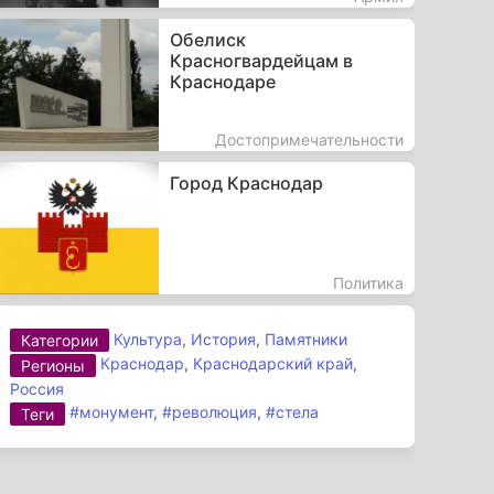
Обелиск
Красногвардейцам в
Краснодаре
Достопримечательности
Город Краснодар
Политика
Культура
,
История
,
Памятники
Категории
Краснодар
,
Краснодарский край
,
Регионы
Россия
#монумент
,
#революция
,
#стела
Теги