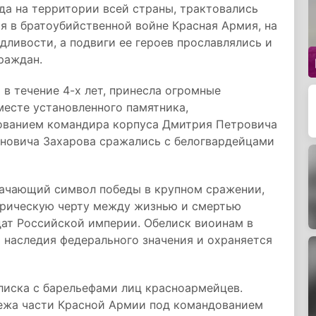
да на территории всей страны, трактовались
я в братоубийственной войне Красная Армия, на
дливости, а подвиги ее героев прославлялись и
раждан.
в течение 4-х лет, принесла огромные
есте установленного памятника,
ованием командира корпуса Дмитрия Петровича
новича Захарова сражались с белогвардейцами
начающий символ победы в крупном сражении,
торическую черту между жизнью и смертью
ат Российской империи. Обелиск виоинам в
 наследия федерального значения и охраняется
лиска с барельефами лиц красноармейцев.
бежа части Красной Армии под командованием