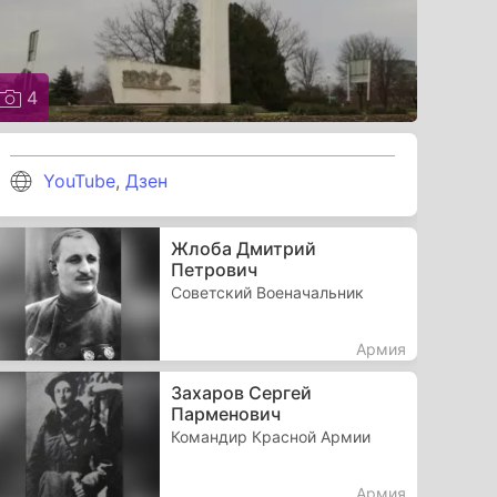
4
YouTube
,
Дзен
Жлоба Дмитрий
Петрович
Советский Военачальник
Армия
Захаров Сергей
Парменович
Командир Красной Армии
Армия