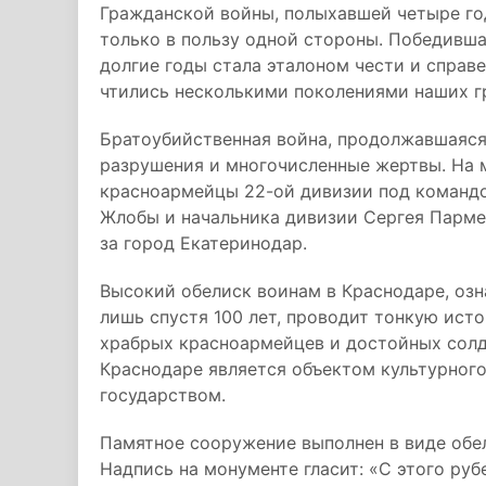
Гражданской войны, полыхавшей четыре го
только в пользу одной стороны. Победивша
долгие годы стала эталоном чести и справе
чтились несколькими поколениями наших г
Братоубийственная война, продолжавшаяся 
разрушения и многочисленные жертвы. На м
красноармейцы 22-ой дивизии под команд
Жлобы и начальника дивизии Сергея Парме
за город Екатеринодар.
Высокий обелиск воинам в Краснодаре, оз
лишь спустя 100 лет, проводит тонкую ис
храбрых красноармейцев и достойных солд
Краснодаре является объектом культурного
государством.
Памятное сооружение выполнен в виде обе
Надпись на монументе гласит: «С этого ру