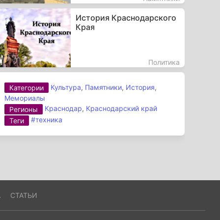
История Краснодарского
Края
Политика
Культура
,
Памятники
,
История
,
Категории
Мемориалы
Краснодар
,
Краснодарский край
Регионы
#техника
Теги
А
СТАТЬИ