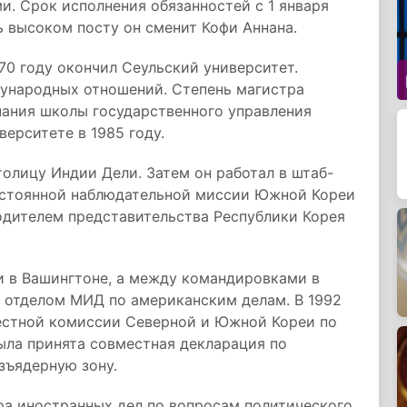
и. Срок исполнения обязанностей с 1 января
ль высоком посту он сменит Кофи Аннана.
970 году окончил Сеульский университет.
дународных отношений. Степень магистра
чания школы государственного управления
ерситете в 1985 году.
олицу Индии Дели. Затем он работал в штаб-
постоянной наблюдательной миссии Южной Кореи
одителем представительства Республики Корея
 в Вашингтоне, а между командировками в
о отделом МИД по американским делам. В 1992
естной комиссии Северной и Южной Кореи по
ыла принята совместная декларация по
зъядерную зону.
ра иностранных дел по вопросам политического