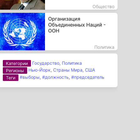
Общество
Организация
Объединенных Наций -
ООН
Политика
Государство
,
Политика
Категории
Нью-Йорк
,
Страны Мира
,
США
Регионы
#выборы
,
#должность
,
#председатель
Теги