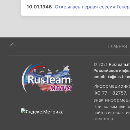
10.01.1946
Открылась первая сессия Гене
ГЛАВНАЯ
© 2021
RusTeam.m
Российское инфо
email:
ria@rus.tea
Информационное
ФС 77 - 82757,
знак информац
При полном или ч
сайтов интеракти
агентства.