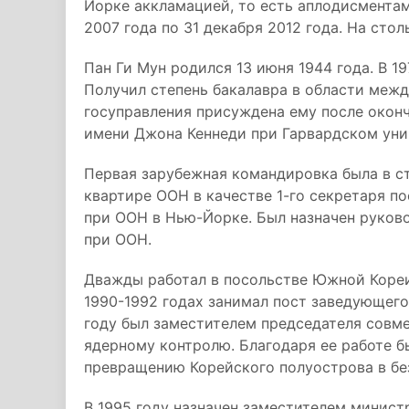
Йорке аккламацией, то есть аплодисментам
2007 года по 31 декабря 2012 года. На сто
Пан Ги Мун родился 13 июня 1944 года. В 1
Получил степень бакалавра в области меж
госуправления присуждена ему после окон
имени Джона Кеннеди при Гарвардском унив
Первая зарубежная командировка была в ст
квартире ООН в качестве 1-го секретаря 
при ООН в Нью-Йорке. Был назначен руков
при ООН.
Дважды работал в посольстве Южной Кореи
1990-1992 годах занимал пост заведующег
году был заместителем председателя совм
ядерному контролю. Благодаря ее работе б
превращению Корейского полуострова в бе
В 1995 году назначен заместителем минист