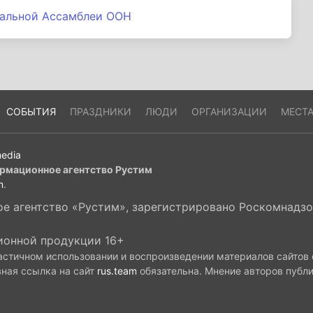
ральной Ассамблеи ООН
СОБЫТИЯ
ПРАЗДНИКИ
ЛЮДИ
ОРГАНИЗАЦИИ
МЕСТ
edia
рмационное агентство Рустим
m
.
 агентство «Рустим», зарегистрировано Роскомнадзор
ионной продукции 16+
астичном использовании и воспроизведении материалов сайтов
вная ссылка на сайт
rus.team
обязательна. Мнение авторов публ