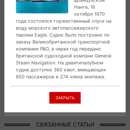
французском
В 2005 году Росморпорт приобрел судно «Roy
Нанте, 16
Star». Позднее на лайнере были проведены
октября 1970
работы по реконструкции судна, включая
года состоялся торжественный спуск на
модернизацию и приведение к современным
воду морского автопассажирского
стандартам внутренних помещений и системы
парома Eagle. Судно было построено по
кондиционирования.
заказу Великобританской транспортной
компании P&O, а через год передано
16 октября 1970 года
на верфи Dubigeon
британской судоходной компани General
Normandie в Нанте, Франция состоялся
Steam Navigation. На девятипалубном
торжественный спуск на воду морского
судне доступно 360 кают, вмещающих
автопассажирского парома Eagle. Судно было
850 пассажиров и 274 члена экипажа.
построено по заказу Великобританской
транспортной компании P&O, а через год
передано британской судоходной
ЗАКРЫТЬ
компани General Steam Navigation.
СВЯЗАННЫЕ СТАТЬИ