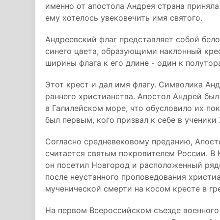
именно от апостола Андрея страна приняла
ему хотелось увековечить имя святого.
Андреевский флаг представляет собой бел
синего цвета, образующими наклонный кре
ширины флага к его длине - один к полутор
Этот крест и дал имя флагу. Символика Ан
раннего христианства. Апостол Андрей был
в Галилейском море, что обусловило их по
был первым, кого призвал к себе в ученики
Согласно средневековому преданию, Апосто
считается святым покровителем России. В К
он посетил Новгород и расположенный ряд
после неустанного проповедования христиа
мученической смерти на косом кресте в гр
На первом Всероссийском съезде военного 