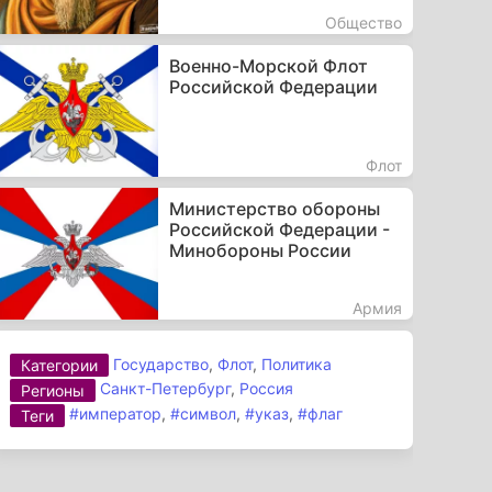
Общество
Военно-Морской Флот
Российской Федерации
Флот
Министерство обороны
Российской Федерации -
Минобороны России
Армия
Государство
,
Флот
,
Политика
Категории
Санкт-Петербург
,
Россия
Регионы
#император
,
#символ
,
#указ
,
#флаг
Теги