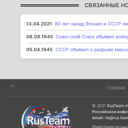
СВЯЗАННЫЕ Н
13.04.2021
80 лет назад Япония и СССР з
08.08.1945
Советский Союз объявил войн
05.04.1945
СССР объявил о разрыве мирно
ГЛАВНАЯ
© 2021
RusTeam.m
Российское инфо
email:
ria@rus.tea
Информационное