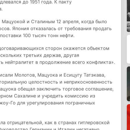
левался до 1951 года. К пакту
а.
Мацуокой и Сталиным 12 апреля, когда было
осов. Япония отказалась от требования продать
поставки 100 тысяч тонн нефти.
из договаривающихся сторон окажется объектом
скольких третьих держав, другая
ь нейтралитет в продолжение всего конфликта».
исали Молотов, Мацуока и Есицугу Татэкава,
ториальную целостность и неприкосновенность
ацуока обещал заключить торговое соглашение,
ерном Сахалине и учредить комиссию из
жоу-Го для урегулирования пограничных
ла отрицательной, как в странах гитлеровской
 Руководство Германии и Италии негативно