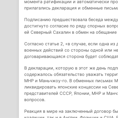
момента ратификации и автоматически прод
прилагались декларация и обменные письм
Подписанию предшествовала беседа между 
достигнуто согласие по ряду спорных вопр
ей Северный Сахалин в обмен на обещание 
Согласно статье 2, «в случае, если одна 
военных действий со стороны одной или не
договаривающаяся сторона будет соблюдат
В декларации, которую в этот же день подп
содержалось обязательство уважать терри
МНР и Маньчжоу-го. В обменных письмах М
ликвидировать японские концессии на Сев
представителей СССР, Японии, МНР и Манч
вопросов.
Реакция в мире на заключенный договор бы
коалиции, так и в Англии, Франции и США.