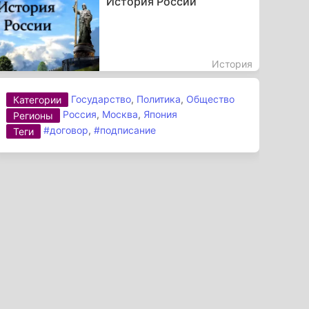
История России
История
Государство
,
Политика
,
Общество
Категории
Россия
,
Москва
,
Япония
Регионы
#договор
,
#подписание
Теги