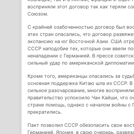
восприняли этот договор так как теряли с
Союзом.
С крайней озабоченностью договор был во
этих стран опасались, что договор развяж
экспансию на юг Восточной Азии. США отр
СССР наподобие тех, которые они ввели пос
ненападении с Германией. В прессе советс
сильный удар по американской дипломатии
Кроме того, американцы опасались за судь
основная поддержка Китаю шла из СССР. В
сильное разочарование, многие восприняли
правительство успокоилo Чан Кайши, что о
стране помощь, однако с началом войны с 
прекратились.
Пакт позволил СССР обезопасить свои вост
Германией. Япония, в свою очередь, развяз