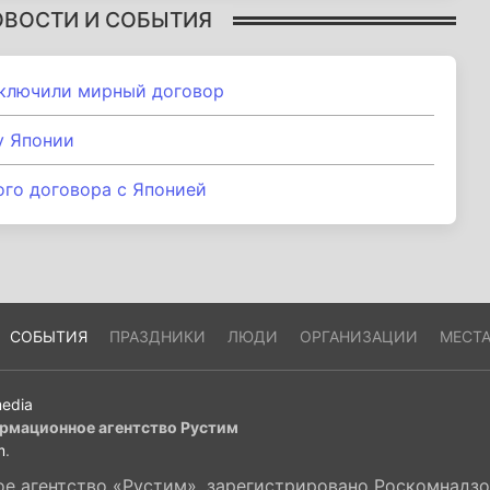
ОВОСТИ И СОБЫТИЯ
аключили мирный договор
у Японии
го договора с Японией
СОБЫТИЯ
ПРАЗДНИКИ
ЛЮДИ
ОРГАНИЗАЦИИ
МЕСТ
edia
рмационное агентство Рустим
m
.
 агентство «Рустим», зарегистрировано Роскомнадзор