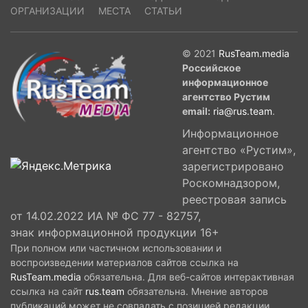
ОРГАНИЗАЦИИ
МЕСТА
СТАТЬИ
© 2021
RusTeam.media
Российское
информационное
агентство Рустим
email:
ria@rus.team
.
Информационное
агентство «Рустим»,
зарегистрировано
Роскомнадзором,
реестровая запись
от 14.02.2022 ИА № ФС 77 - 82757,
знак информационной продукции 16+
При полном или частичном использовании и
воспроизведении материалов сайтов ссылка на
RusTeam.media
обязательна. Для веб-сайтов интерактивная
ссылка на сайт
rus.team
обязательна. Мнение авторов
публикаций может не совпадать с позицией редакции