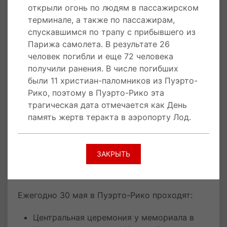
израильтян, 11 пуэрто-риканских паломников
открыли огонь по людям в пассажирском
и один канадец. Два террориста погибли:
терминале, а также по пассажирам,
Окудайра застрелен полицией, Ясуда
спускавшимся по трапу с прибывшего из
подорвал себя гранатой. Окамото, раненный и
Парижа самолета. В результате 26
обезоруженный, был арестован.
человек погибли и еще 72 человека
получили ранения. В числе погибших
Память в Пуэрто-Рико: от боли к
были 11 христиан-паломников из Пуэрто-
единству
Рико, поэтому в Пуэрто-Рико эта
трагическая дата отмечается как День
Решение об учреждении Дня памяти в 2007
память жертв теракта в аэропорту Лод.
году было принято после многолетних усилий
семей погибших паломников. Все 11 жертв из
Пуэрто-Рико принадлежали христианской
ЗАКРЫТЬ
общине городка Кагуас и совершали
паломничество по Святым местам.
Ежегодно 30 мая в Пуэрто-Рико проходят:
Центральная церемония у мемориала в