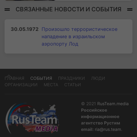
СВЯЗАННЫЕ НОВОСТИ И СОБЫТИЯ
30.05.1972
Произошло террористическое
нападение в израильском
аэропорту Лод
ГЛАВНАЯ
СОБЫТИЯ
ПРАЗДНИКИ
ЛЮДИ
ОРГАНИЗАЦИИ
МЕСТА
СТАТЬИ
© 2021
RusTeam.media
Российское
информационное
агентство Рустим
email:
ria@rus.team
.