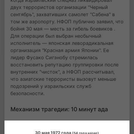
когда израильский спецназ ликвидировал
двух террористов организации "Черный
сентябрь", захвативших самолет "Сабена" в
том же аэропорту. НФОП публично заявил, что
бойня 30 мая — месть за гибель боевиков .
Для операции был выбран необычный
исполнитель — японская леворадикальная
организация "Красная армия Японии". Ее
лидер Фусако Сигэнобу стремилась
восстановить репутацию группировки после
внутренних "чисток", а НФОП рассчитывал,
что азиатские террористы вызовут меньше
подозрений у израильских служб
безопасности.
Механизм трагедии: 10 минут ада
Три боевика "Красной армии" — Кодзо
Окамото, Цуёси Окудайра и Ясуюки Ясуда —
30 мая 1972 года
(54 года назад)