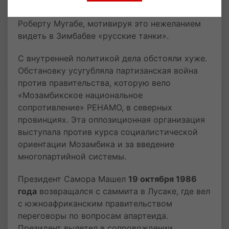
о сотрудничестве. Оказывал поддержку
Роберту Мугабе, мотивируя это нежеланием
видеть в Зимбабве «русские танки».
С внутренней политикой дела обстояли хуже.
Обстановку усугубляла партизанская война
против правительства, которую вело
«Мозамбикское национальное
сопротивление» РЕНАМО, в северных
провинциях. Эта оппозиционная организация
выступала против курса социалистической
ориентации Мозамбика и за введение
многопартийной системы.
Президент Самора Машел
19 октября 1986
года
возвращался с саммита в Лусаке, где вел
с южноафриканским правительством
переговоры по вопросам апартеида.
Президент вылетел в сопровождении