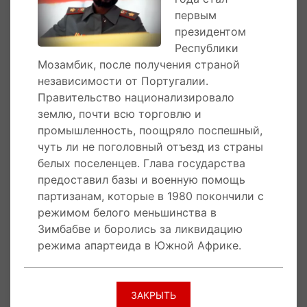
первым
Во внешней политике Самора Машел
президентом
поддерживал отношения с
Республики
социалистическими странами. Встречался с
Мозамбик, после получения страной
Фиделем Кастро, Тома Санкарой, Менигусту
независимости от Португалии.
Хайле Мариамом, Леонидом Брежневым,
Правительство национализировало
Юрием Андроповым, Эрихом Хонеккером,
землю, почти всю торговлю и
Тодором Живковым, Юмжагийном
промышленность, поощряло поспешный,
Цэдэнбалом, Ким Ир Сеном, Николае
чуть ли не поголовный отъезд из страны
Чаушеску и Михаилом Горбачевым. Имел
белых поселенцев. Глава государства
встречу также с президентом Соединенных
предоставил базы и военную помощь
Штатов Америки Рональдом Рейганом.
партизанам, которые в 1980 покончили с
режимом белого меньшинства в
Политик посетил также Францию,
Зимбабве и боролись за ликвидацию
Великобританию, Бельгию, Нидерланды.
режима апартеида в Южной Африке.
Государства стали основным покупателем
мозамбикского сизаля. Также не порывал
связей с бывшей метрополией и в 1983 году,
ЗАКРЫТЬ
посетив Португалию, заключил с ней договор