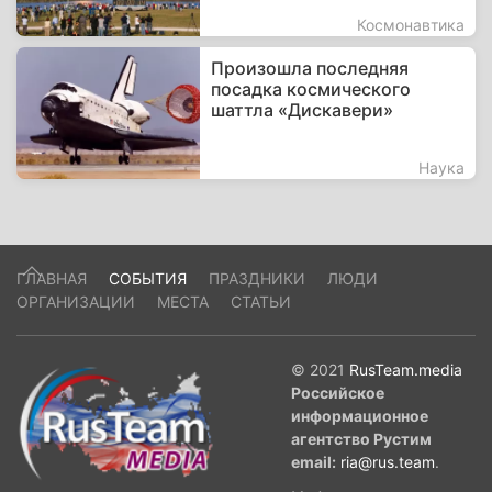
Космонавтика
Произошла последняя
посадка космического
шаттла «Дискавери»
Наука
ГЛАВНАЯ
СОБЫТИЯ
ПРАЗДНИКИ
ЛЮДИ
ОРГАНИЗАЦИИ
МЕСТА
СТАТЬИ
© 2021
RusTeam.media
Российское
информационное
агентство Рустим
email:
ria@rus.team
.