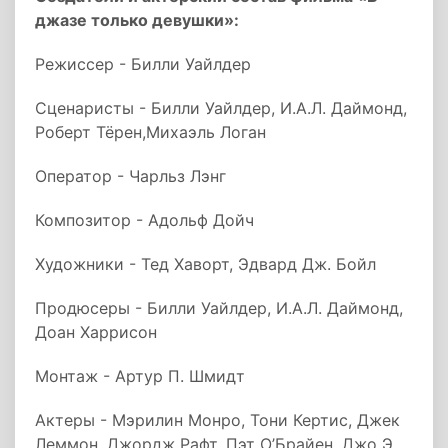
джазе только девушки»:
Режиссер - Билли Уайлдер
Сценаристы - Билли Уайлдер, И.А.Л. Даймонд,
Роберт Тёрен,Михаэль Логан
Оператор - Чарльз Лэнг
Композитор - Адольф Дойч
Художники - Тед Хаворт, Эдвард Дж. Бойл
Продюсеры - Билли Уайлдер, И.А.Л. Даймонд,
Доан Харрисон
Монтаж - Артур П. Шмидт
Актеры - Мэрилин Монро, Тони Кертис, Джек
Леммон, Джордж Рафт, Пэт О’Брайен, Джо Э.