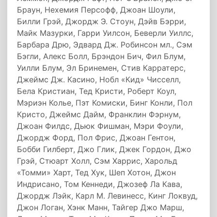
Браун, Нехемия Персофф, Джоан Шоули,
Билли Грэй, Джордж Э. Стоун, Дэйв Бэрри,
Майк Мазурки, Гарри Уилсон, Беверли Уиллс,
Барбара Дрю, Эдвард Дж. Робинсон мл., Сэм
Бэгли, Алекс Болл, Брэндон Бич, Фил Блум,
Уилли Блум, Эл Бринемен, Стив Карратерс,
Джеймс Дж. Касино, Нобл «Кид» Чисселл,
Бела Кристиан, Тед Кристи, Роберт Коул,
Мэриэн Колье, Пэт Комиски, Бинг Конли, Пол
Кристо, Джеймс Дайм, Франклин Фэрнум,
Джоан Филдс, Дьюк Фишман, Мэри Фоули,
Джордж Форд, Пол Фрис, Джоан Гентон,
Бобби Гилберт, Джо Глик, Джек Гордон, Джо
Грэй, Стюарт Холл, Сэм Харрис, Харольд
«Томми» Харт, Тед Хук, Шеп Хотон, Джон
Индрисано, Том Кеннеди, Джозеф Ла Кава,
Джордж Лэйк, Карл М. Левинесс, Кинг Локвуд,
Джон Логан, Хэнк Манн, Тайгер Джо Марш,