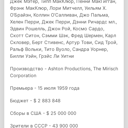
Джек Мэтер, Типп МакКлюр, Пенни МакГигган,
Фрэнк МакКлюр, Лори Митчелл, Уильям Х.
О’Брайэн, Коллин О’Салливан, Джо Пальма,
Хелен Перри, Джек Перри, Дэнни Ричардс мл.,
Эдвин Рошелль, Джон Рой, Космо Сардо,
Скотт Ситон, Сэмми Шэк, Фред Шермен, Карл
Скловер, Берт Стивенс, Артур Тови, Сид Трой,
Ральф Вольки, Тито Вуоло, Сандра Уорнер,
Билли Уэйн, Грэйс Ли Уитни
Производство - Ashton Productions, The Mirisch
Corporation
Премьера - 15 июля 1959 года
Бюджет - $ 2 883 848
Сборы в США - $ 25 000 000
Зрители в СССР - 43 900 000