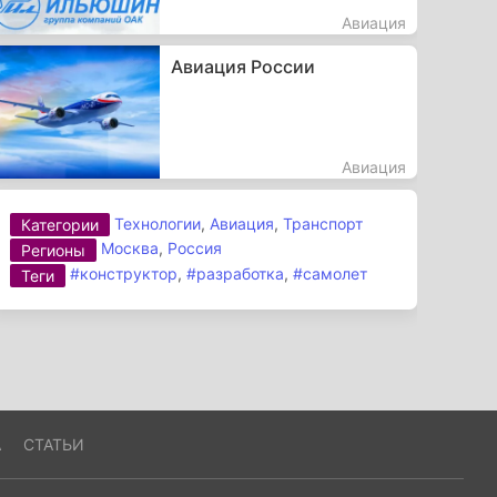
Авиация
Авиация России
Авиация
Технологии
,
Авиация
,
Транспорт
Категории
Москва
,
Россия
Регионы
#конструктор
,
#разработка
,
#самолет
Теги
А
СТАТЬИ