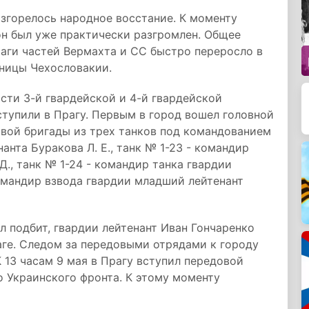
азгорелось народное восстание. К моменту
он был уже практически разгромлен. Общее
раги частей Вермахта и СС быстро переросло в
аницы Чехословакии.
асти 3-й гвардейской и 4-й гвардейской
ступили в Прагу. Первым в город вошел головной
овой бригады из трех танков под командованием
нта Буракова Л. Е., танк № 1-23 - командир
Д., танк № 1-24 - командир танка гвардии
 командир взвода гвардии младший лейтенант
л подбит, гвардии лейтенант Иван Гончаренко
раге. Следом за передовыми отрядами к городу
 13 часам 9 мая в Прагу вступил передовой
о Украинского фронта. К этому моменту