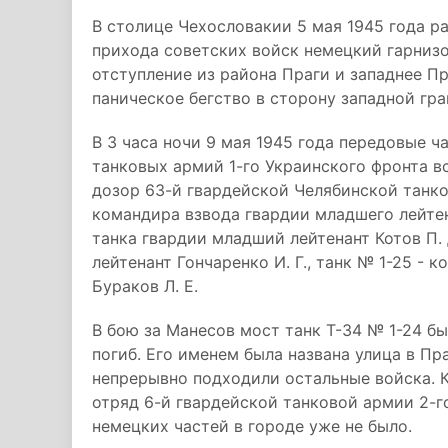
В столице Чехословакии 5 мая 1945 года р
прихода советских войск немецкий гарниз
отступление из района Праги и западнее П
паническое бегство в сторону западной гр
В 3 часа ночи 9 мая 1945 года передовые ч
танковых армий 1-го Украинского фронта в
дозор 63-й гвардейской Челябинской танк
командира взвода гвардии младшего лейтена
танка гвардии младший лейтенант Котов П. 
лейтенант Гончаренко И. Г., танк № 1-25 -
Бураков Л. Е.
В бою за Манесов мост танк Т-34 № 1-24 бы
погиб. Его именем была названа улица в П
непрерывно подходили остальные войска. К
отряд 6-й гвардейской танковой армии 2-г
немецких частей в городе уже не было.