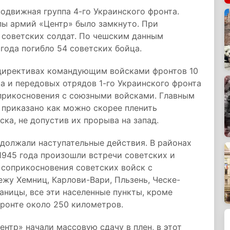
подвижная группа 4-го Украинского фронта.
пы армий «Центр» было замкнуто. При
 советских солдат. По чешским данным
года погибло 54 советских бойца.
 директивах командующим войсками фронтов 10
та и передовых отрядов 1-го Украинского фронта
оприкосновения с союзными войсками. Главным
о приказано как можно скорее пленить
ка, не допустив их прорыва на запад.
одолжали наступательные действия. В районах
1945 года произошли встречи советских и
я соприкосновения советских войск с
жу Хемниц, Карлови-Вари, Пльзень, Ческе-
аницы, все эти населенные пункты, кроме
фронте около 250 километров.
нтр» начали массовую сдачу в плен, в этот