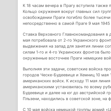
К 18 часам вечера в Прагу вступила также 
Кольцо окружения вокруг главных сил груп
освобождении Праги погибло более тысячи
непосредственно в самой Праге 9 мая 1945 
Ставка Верховного Главнокомандования в
мая потребовала от 2-го Украинского фрон
выдвижения на запад для занятия линии с
силам 1-го и 4-го Украинских фронтов был
окруженные восточнее Праги немецкие войс
Выполняя эти задачи, советские войска пр
городов Ческе-Будеевице и Хемниц 10 мая 
американских войск. К исходу 11 мая лини
американскими установилась по всему рубе
Будеевице и далее на юг до австрийской гр
Пльзени, находились в советской зоне, на 
С 10 мая войска немецкой группы армий «Це