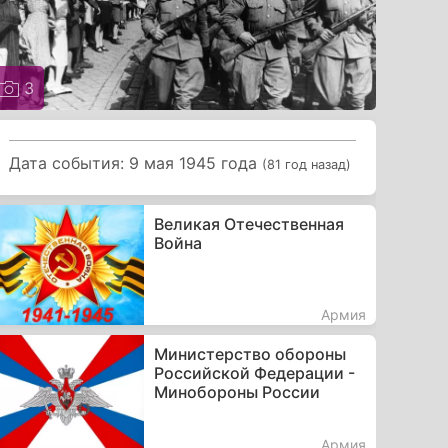
3
Дата события: 9 мая 1945 года
(81 год назад)
Великая Отечественная
Война
Армия
Министерство обороны
Российской Федерации -
Минобороны России
Армия