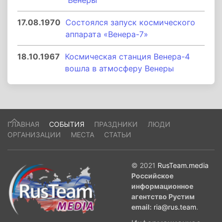
Венеры
17.08.1970
Состоялся запуск космического
аппарата «Венера-7»
18.10.1967
Космическая станция Венера-4
вошла в атмосферу Венеры
ГЛАВНАЯ
СОБЫТИЯ
ПРАЗДНИКИ
ЛЮДИ
ОРГАНИЗАЦИИ
МЕСТА
СТАТЬИ
© 2021
RusTeam.media
Российское
информационное
агентство Рустим
email:
ria@rus.team
.