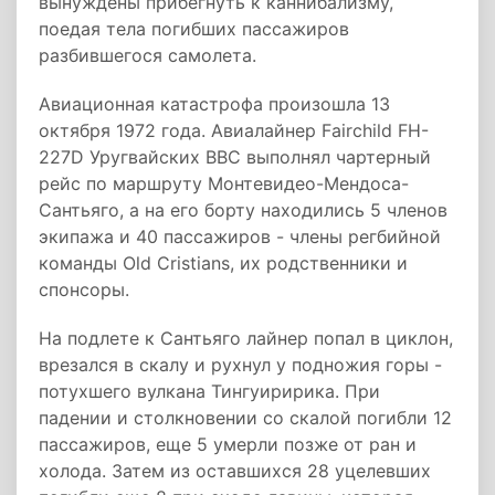
вынуждены прибегнуть к каннибализму,
поедая тела погибших пассажиров
разбившегося самолета.
Авиационная катастрофа произошла 13
октября 1972 года. Авиалайнер Fairchild FH-
227D Уругвайских ВВС выполнял чартерный
рейс по маршруту Монтевидео-Мендоса-
Сантьяго, а на его борту находились 5 членов
экипажа и 40 пассажиров - члены регбийной
команды Old Cristians, их родственники и
спонсоры.
На подлете к Сантьяго лайнер попал в циклон,
врезался в скалу и рухнул у подножия горы -
потухшего вулкана Тингуиририка. При
падении и столкновении со скалой погибли 12
пассажиров, еще 5 умерли позже от ран и
холода. Затем из оставшихся 28 уцелевших