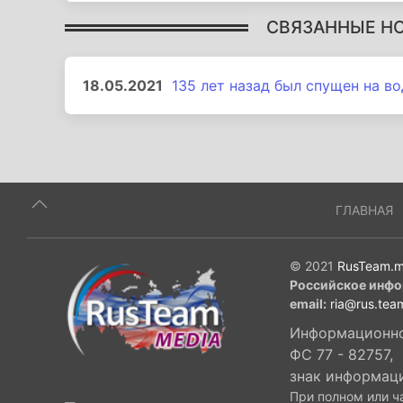
СВЯЗАННЫЕ Н
18.05.2021
135 лет назад был спущен на в
ГЛАВНАЯ
© 2021
RusTeam.m
Российское инфо
email:
ria@rus.tea
Информационное
ФС 77 - 82757,
знак информац
При полном или ч