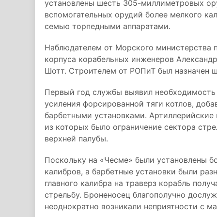
установлены шесть 305-миллиметровых ору
вспомогательных орудий более мелкого кал
семью торпедными аппаратами.
Наблюдателем от Морского министерства п
корпуса корабельных инженеров Александр
Шотт. Строителем от РОПиТ был назначен ш
Первый год службы выявил необходимость 
усиления форсированной тяги котлов, доба
барбетными установками. Артиллерийские 
из которых было ограничение сектора стре
верхней палубы.
Поскольку на «Чесме» были установлены б
калибров, а барбетные установки были раз
главного калибра на траверз корабль получ
стрельбу. Броненосец благополучно дослуж
неоднократно возникали неприятности с м