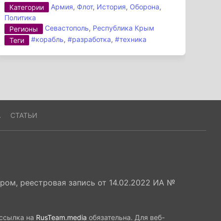
Армия
,
Флот
,
История
,
Оборона
,
Категории
Политика
Севастополь
,
Республика Крым
Регионы
#корабль
,
#разработка
,
#техника
Теги
А
СТАТЬИ
ом, реестровая запись от 14.02.2022 ИА №
 ссылка на
RusTeam.media
обязательна. Для веб-