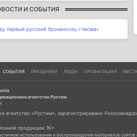
ОВОСТИ И СОБЫТИЯ
оду первый русский броненосец «Чесма»
СОБЫТИЯ
ПРАЗДНИКИ
ЛЮДИ
ОРГАНИЗАЦИИ
МЕСТ
edia
рмационное агентство Рустим
m
.
 агентство «Рустим», зарегистрировано Роскомнадзор
ионной продукции 16+
астичном использовании и воспроизведении материалов сайтов