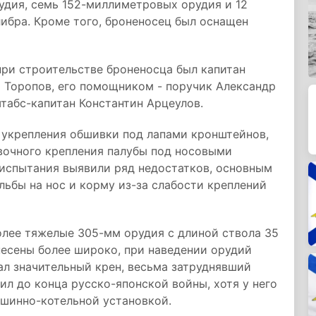
дия, семь 152-миллиметровых орудия и 12
ибра. Кроме того, броненосец был оснащен
ри строительстве броненосца был капитан
 Торопов, его помощником - поручик Александр
табс-капитан Константин Арцеулов.
укрепления обшивки под лапами кронштейнов,
вочного крепления палубы под носовыми
испытания выявили ряд недостатков, основным
льбы на нос и корму из-за слабости креплений
олее тяжелые 305-мм орудия с длиной ствола 35
несены более широко, при наведении орудий
ал значительный крен, весьма затруднявший
ил до конца русско-японской войны, хотя у него
ашинно-котельной установкой.