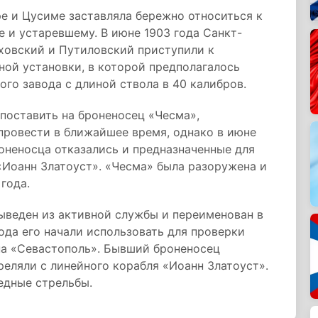
е и Цусиме заставляла бережно относиться к
 и устаревшему. В июне 1903 года Санкт-
ховский и Путиловский приступили к
ой установки, в которой предполагалось
го завода с длиной ствола в 40 калибров.
поставить на броненосец «Чесма»,
провести в ближайшее время, однако в июне
оненосца отказались и предназначенные для
«Иоанн Златоуст». «Чесма» была разоружена и
года.
выведен из активной службы и переименован в
ода его начали использовать для проверки
а «Севастополь». Бывший броненосец
реляли с линейного корабля «Иоанн Златоуст».
едные стрельбы.