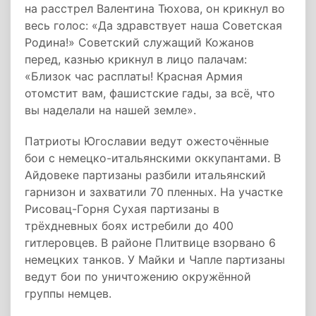
на расстрел Валентина Тюхова, он крикнул во
весь голос: «Да здравствует наша Советская
Родина!» Советский служащий Кожанов
перед, казнью крикнул в лицо палачам:
«Близок час расплаты! Красная Армия
отомстит вам, фашистские гады, за всё, что
вы наделали на нашей земле».
Патриоты Югославии ведут ожесточённые
бои с немецко-итальянскими оккупантами. В
Айдовеке партизаны разбили итальянский
гарнизон и захватили 70 пленных. На участке
Рисовац-Горня Сухая партизаны в
трёхдневных боях истребили до 400
гитлеровцев. В районе Плитвице взорвано 6
немецких танков. У Майки и Чапле партизаны
ведут бои по уничтожению окружённой
группы немцев.