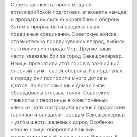
Советская пехота после мощной
артиллерийской подготовки атаковала немцев
и прорвала их сильно укреплённую оборону.
Затем в прорыв были введены наши
подвижные соединения. Советские войска,
стремительно продвинувшись вперёд, выбили
противника из города Мор. Другие наши
части завязали бои за город Секешфехервар.
Немцы превратили этот город в важнейший
опорный пункт своей обороны. На подступах
к городу они построили много дотов и
дзотов. Во всех каменных домах были
оборудованы огневые точки. Советские
танкисты и пехотинцы в ожесточённых
уличных боях разгромили крупный вражеский
гарнизон и овладели городам Секешфехервар
- узлом шести железных дорог. Особенно
упорно немцы обороняли важный
железнодорожный узел и город Веспрем. В