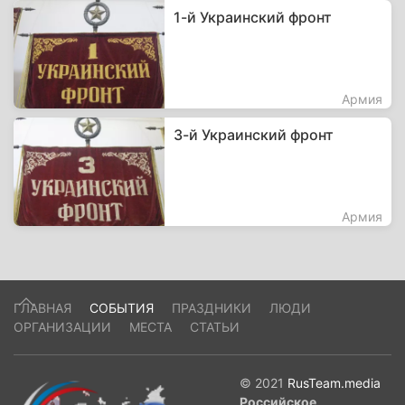
1-й Украинский фронт
Армия
3-й Украинский фронт
Армия
ГЛАВНАЯ
СОБЫТИЯ
ПРАЗДНИКИ
ЛЮДИ
ОРГАНИЗАЦИИ
МЕСТА
СТАТЬИ
© 2021
RusTeam.media
Российское