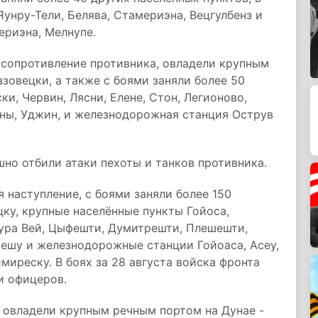
Яунру-Тели, Белява, Стамериэна, Вецгулбенз и
риэна, Мелнупе.
сопротивление противника, овладели крупным
овецки, а также с боями заняли более 50
ки, Червин, Лясни, Елене, Стон, Легионово,
яны, Уджин, и железнодорожная станция Острув
но отбили атаки пехоты и танков противника.
 наступление, с боями заняли более 150
цку, крупные населённые пункты Гойоса,
Гура Вей, Цыфешти, Думитрешти, Плешешти,
решу и железнодорожные станции Гойоаса, Асеу,
миреску. В боях за 28 августа войска фронта
и офицеров.
а овладели крупным речным портом на Дунае -