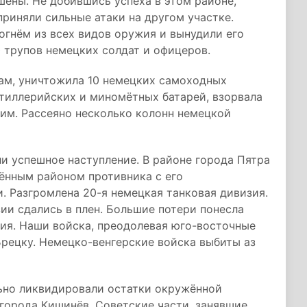
ены. Не добившись успеха в этом районе,
риняли сильные атаки на другом участке.
гнём из всех видов оружия и вынудили его
0 трупов немецких солдат и офицеров.
ам, уничтожила 10 немецких самоходных
ртиллерийских и миномётных батарей, взорвала
чим. Рассеяно несколько колонн немецкой
и успешное наступление. В районе города Пятра
ённым районом противника с его
 Разгромлена 20-я немецкая танковая дивизия.
ии сдались в плен. Большие потери понесла
ия. Наши войска, преодолевая юго-восточные
Брецку. Немецко-венгерские войска выбиты аз
льно ликвидировали остатки окружённой
города Кишинёв. Советские части, занявшие