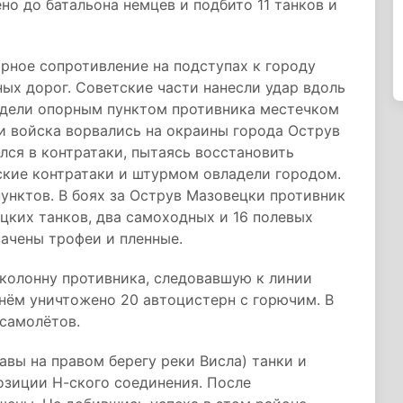
но до батальона немцев и подбито 11 танков и
ное сопротивление на подступах к городу
ых дорог. Советские части нанесли удар вдоль
ладели опорным пунктом противника местечком
и войска ворвались на окраины города Острув
лся в контратаки, пытаясь восстановить
ские контратаки и штурмом овладели городом.
пунктов. В боях за Острув Мазовецки противник
цких танков, два самоходных и 16 полевых
вачены трофеи и пленные.
колонну противника, следовавшую к линии
нём уничтожено 20 автоцистерн с горючим. В
 самолётов.
вы на правом берегу реки Висла) танки и
озиции Н-ского соединения. После