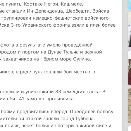
ые пункты Костаке Негри, Кишмеле,
е станции Ин-Депенденца, Шербешти. Войска
 группировки немецко-фашистских войск юго-
йска 3-го Украинского фронта взяли в плен более
флота в результате умело проведённой
ородом и портом на Дунае Тульча и важной
 захватчиков на Чёрном море Сулина.
чиков; в ряде пунктов шли бои местного
 подбили и уничтожили 83 немецких танка. В
ии сбит 41 самолёт противника.
 боями продвигались вперёд. Преодолев полосу
мительной атакой заняли город Гулбенэ.
 войск, несёт большие потери в живой силе и