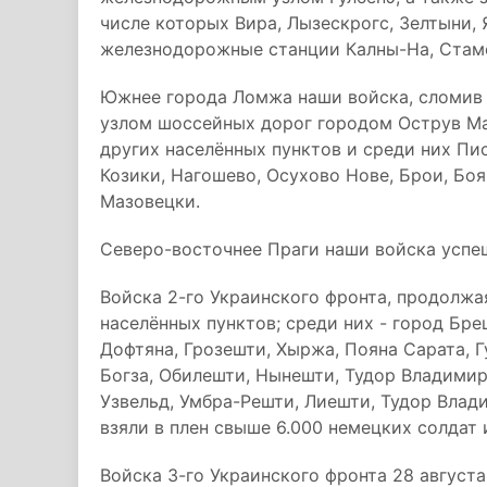
числе которых Вира, Лызескрогс, Зелтыни, 
железнодорожные станции Калны-На, Стаме
Южнее города Ломжа наши войска, сломив 
узлом шоссейных дорог городом Острув Маз
других населённых пунктов и среди них Пис
Козики, Нагошево, Осухово Нове, Брои, Бо
Мазовецки.
Северо-восточнее Праги наши войска успеш
Войска 2-го Украинского фронта, продолжая
населённых пунктов; среди них - город Бре
Дофтяна, Грозешти, Хыржа, Пояна Сарата, 
Богза, Обилешти, Нынешти, Тудор Владими
Узвельд, Умбра-Решти, Лиешти, Тудор Влади
взяли в плен свыше 6.000 немецких солдат 
Войска 3-го Украинского фронта 28 август