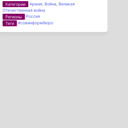
Армия
,
Война
,
Великая
Категории
Отечественная война
Россия
Регионы
#совинформбюро
Теги