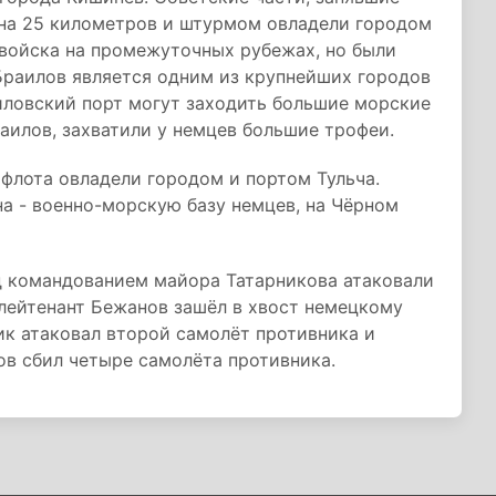
 на 25 километров и штурмом овладели городом
войска на промежуточных рубежах, но были
Браилов является одним из крупнейших городов
иловский порт могут заходить большие морские
аилов, захватили у немцев большие трофеи.
флота овладели городом и портом Тульча.
а - военно-морскую базу немцев, на Чёрном
д командованием майора Татарникова атаковали
ейтенант Бежанов зашёл в хвост немецкому
чик атаковал второй самолёт противника и
нов сбил четыре самолёта противника.