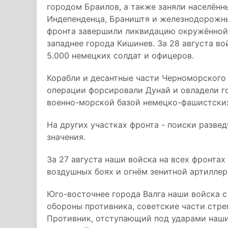
городом Браилов, а также заняли населённ
Индепенденца, Браништя и железнодорожны
фронта завершили ликвидацию окружённой
западнее города Кишинев. За 28 августа во
5.000 немецких солдат и офицеров.
Корабли и десантные части Черноморского 
операции форсировали Дунай и овладели г
военно-морской базой немецко-фашистских
На других участках фронта - поиски развед
значения.
За 27 августа наши войска на всех фронтах
воздушных боях и огнём зенитной артиллер
Юго-восточнее города Валга наши войска с
обороны противника, советские части стре
Противник, отступающий под ударами наших