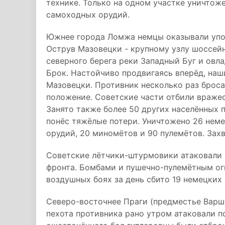
технике. Только на одном участке уничтоже
самоходных орудий.
Южнее города Ломжа немцы оказывали упор
Острув Мазовецки - крупному узлу шоссейн
северного берега реки Западный Буг и ов
Брок. Настойчиво продвигаясь вперёд, наш
Мазовецки. Противник несколько раз броса
положение. Советские части отбили враже
Занято также более 50 других населённых 
понёс тяжёлые потери. Уничтожено 26 неме
орудий, 20 миномётов и 90 пулемётов. Зах
Советские лётчики-штурмовики атаковали 
фронта. Бомбами и пушечно-пулемётным ог
воздушных боях за день сбито 19 немецких
Северо-восточнее Праги (предместье Варша
пехота противника рано утром атаковали п