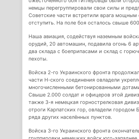
ожесточённого боя гитлеровцы были отброш
немцы перегруппировали свои силы и предп
Советские части встретили врага мощным о
отступить. На поле боя осталось свыше 60
Наша авиация, содействуя наземным войск
орудий, 20 автомашин, подавила огонь 6 а
два склада с боеприпасами и склад с горю
пехоты.
Войска 2-го Украинского фронта продолжал
части Н-ского соединения овладели укрепл
многочисленными бетонированными дотами.
Свыше 2.000 солдат и офицеров этой дивиз
также 3-я немецкая горнострелковая дивиз
отроги Карпатских гор, овладели городом 
ряда других населённых пунктов.
Войска 3-го Украинского фронта окончате
группировки немецких войск юго-западнее 