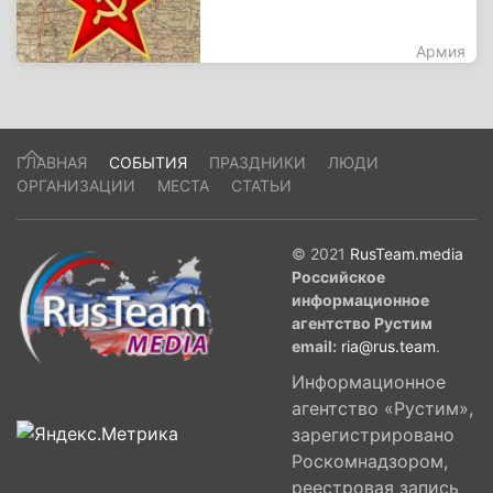
Армия
ГЛАВНАЯ
СОБЫТИЯ
ПРАЗДНИКИ
ЛЮДИ
ОРГАНИЗАЦИИ
МЕСТА
СТАТЬИ
© 2021
RusTeam.media
Российское
информационное
агентство Рустим
email:
ria@rus.team
.
Информационное
агентство «Рустим»,
зарегистрировано
Роскомнадзором,
реестровая запись