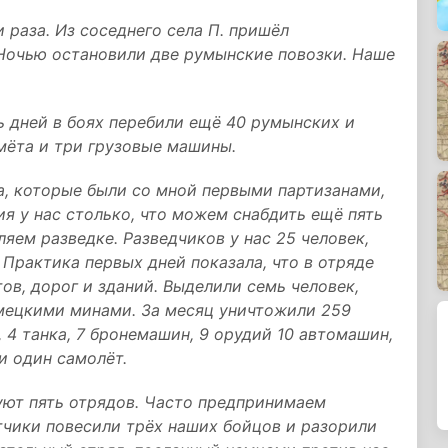
и раза. Из соседнего села П. пришёл
. Ночью остановили две румынские повозки. Наше
ть дней в боях перебили ещё 40 румынских и
емёта и три грузовые машины.
а, которые были со мной первыми партизанами,
я у нас столько, что можем снабдить ещё пять
яем разведке. Разведчиков у нас 25 человек,
Практика первых дней показала, что в отряде
ов, дорог и зданий. Выделили семь человек,
мецкими минами. За месяц уничтожили 259
 4 танка, 7 бронемашин, 9 орудий 10 автомашин,
и один самолёт.
уют пять отрядов. Часто предпринимаем
тчики повесили трёх наших бойцов и разорили