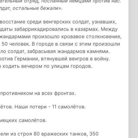
рательный отряд, посланный немцами против нас.
дат, остальные бежали».
восстание среди венгерских солдат, узнавших,
лдаты забаррикадировались в казармах. Между
жандармами произошло кровавое столкновение,
 50 человек. В городе в связи с этим произошли
ло солдат, забрасывая жандармов камнями.
отив Германии, втянувшей венгров в войну.
 ходить вечером по улицам городов.
 противником на всех фронтах.
ётов. Наши потери - 11 самолётов.
мецких самолётов.
ели из строя 80 вражеских танков, 350