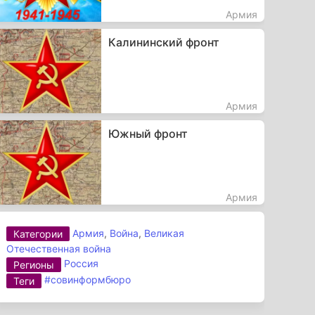
Армия
Калининский фронт
Армия
Южный фронт
Армия
Армия
,
Война
,
Великая
Категории
Отечественная война
Россия
Регионы
#совинформбюро
Теги