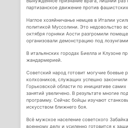
Вынужденное признание врага, лишний раз 
партизанское движение против фашистских
Наглое хозяйничанье немцев в Италии уси
политикой Муссолини. Это недовольство вс
октября горняки Аости разгромили помеще
организовали демонстрацию под лозунгам
В итальянских городах Биелла и Клузоне 
жандармерией.
Советский народ готовит могучие боевые 
колхозников, служащих успешно закончили
Горьковской области по инициативе самих
занятий увеличено. В результате многие п
программу. Сейчас бойцы изучают станков
искусством ближнего боя.
Всё мужское население советского Забайка
военному делу и усиленно готовится к защи