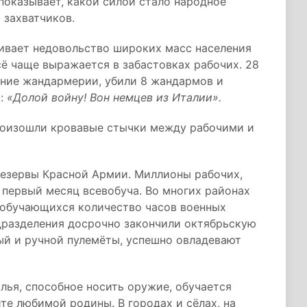
показывает, какой силой стало народное
 захватчиков.
ливает недовольство широких масс населения
ё чаще выражается в забастовках рабочих. 28
ние жандармерии, убили 8 жандармов и
и:
«Долой войну! Вон немцев из Италии».
произошли кровавые стычки между рабочими и
резервы Красной Армии. Миллионы рабочих,
 первый месяц всевобуча. Во многих районах
 обучающихся количество часов военных
одразделения досрочно закончили октябрьскую
ый и ручной пулемёты, успешно овладевают
лья, способное носить оружие, обучается
те любимой родины. В городах и сёлах, на