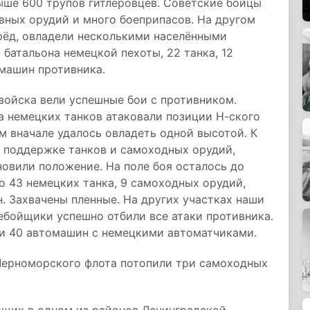
ыше 600 трупов гитлеровцев. Советские бойцы
авных орудий и много боеприпасов. На другом
рёд, овладели несколькими населёнными
 батальона немецкой пехоты, 22 танка, 12
омашин противника.
войска вели успешные бои с противником.
а немецких танков атаковали позиции Н-ского
 вначале удалось овладеть одной высотой. К
и поддержке танков и самоходных орудий,
овили положение. На поле боя осталось до
о 43 немецких танка, 9 самоходных орудий,
 Захвачены пленные. На других участках наши
ебойщики успешно отбили все атаки противника.
 и 40 автомашин с немецкими автоматчиками.
Черноморского флота потопили три самоходных