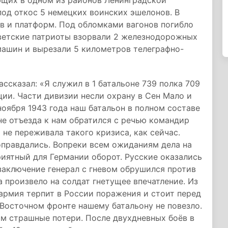
ющих в одном из районов Ленинградской
 под откос 5 немецких воинских эшелонов. В
ов и платформ. Под обломками вагонов погибло
оветские патриоты взорвали 2 железнодорожных
машин и вырезали 5 километров телеграфно-
сказал: «Я служил в 1 батальоне 739 полка 709
ии. Части дивизии несли охрану в Сен Мало и
ноября 1943 года наш батальон в полном составе
не отъезда к нам обратился с речью командир
 не переживала такого кризиса, как сейчас.
оправдались. Вопреки всем ожиданиям дела на
иятный для Германии оборот. Русские оказались
 заключение генерал с гневом обрушился против
 произвело на солдат гнетущее впечатление. Из
 армия терпит в России поражения и стоит перед
 Восточном фронте нашему батальону не повезло.
м страшные потери. После двухдневных боёв в