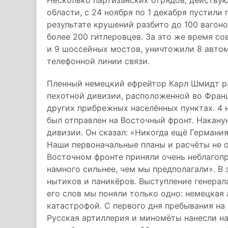
Несколько партизанских отрядов, действу
области, с 24 ноября по 1 декабря пустили
результате крушений разбито до 100 вагон
более 200 гитлеровцев. За это же время с
и 9 шоссейных мостов, уничтожили 8 авто
телефонной линии связи.
Пленный немецкий ефрейтор Карл Шмидт рас
пехотной дивизии, расположенной во Франц
других прибрежных населённых пунктах. 4 
был отправлен на Восточный фронт. Накану
дивизии. Он сказал: «Никогда ещё Германия
Наши первоначальные планы и расчёты не 
Восточном фронте приняли очень неблагопр
намного сильнее, чем мы предполагали». В
нытиков и паникёров. Выступление генерала
его слов мы поняли только одно: немецкая
катастрофой. С первого дня пребывания на
Русская артиллерия и миномёты нанесли на