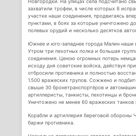
Новгородки. На улицах села подсчитано св
захватили трофеи, в числе которых 8 испр
участке наши соединения, продвигаясь впе
пунктами, в боях за которые уничтожено до
полевых орудий и несколько десятков авт
Южнее и юго-западнее города Малин наши 
Утром три пехотных полка и большая групп
соединения. Ценою огромных потерь немцам
исходу дня советские войска, действуя пр
отбросили противника и полностью восстан
1.500 вражеских трупов. Сожжено и подбит
свыше 30 бронетранспортёров и автомашин.
артиллеристы, танкисты, пехотинцы и брон
Уничтожено не менее 60 вражеских танков
Корабли и артиллерия береговой обороны 
баржи противника.