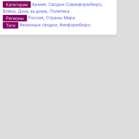
Армия
,
Сводки Совинформбюро
,
Категории
Война
,
День за днем
,
Политика
Россия
,
Страны Мира
Регионы
#военные сводки
,
#информбюро
Теги