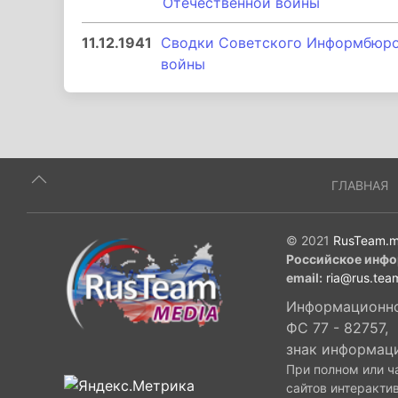
Отечественной войны
11.12.1941
Сводки Советского Информбюро 
войны
ГЛАВНАЯ
© 2021
RusTeam.m
Российское инфо
email:
ria@rus.tea
Информационное
ФС 77 - 82757,
знак информац
При полном или ч
сайтов интеракти