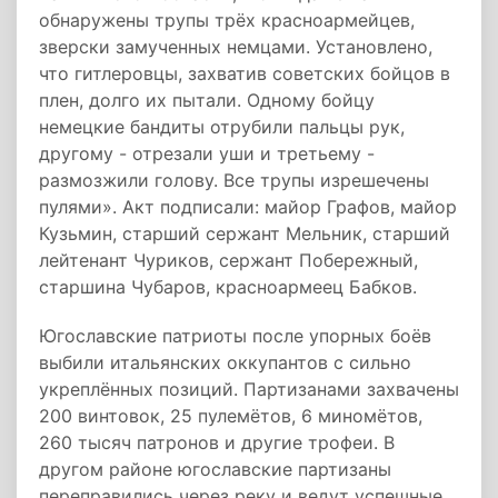
обнаружены трупы трёх красноармейцев,
зверски замученных немцами. Установлено,
что гитлеровцы, захватив советских бойцов в
плен, долго их пытали. Одному бойцу
немецкие бандиты отрубили пальцы рук,
другому - отрезали уши и третьему -
размозжили голову. Все трупы изрешечены
пулями». Акт подписали: майор Графов, майор
Кузьмин, старший сержант Мельник, старший
лейтенант Чуриков, сержант Побережный,
старшина Чубаров, красноармеец Бабков.
Югославские патриоты после упорных боёв
выбили итальянских оккупантов с сильно
укреплённых позиций. Партизанами захвачены
200 винтовок, 25 пулемётов, 6 миномётов,
260 тысяч патронов и другие трофеи. В
другом районе югославские партизаны
переправились через реку и ведут успешные