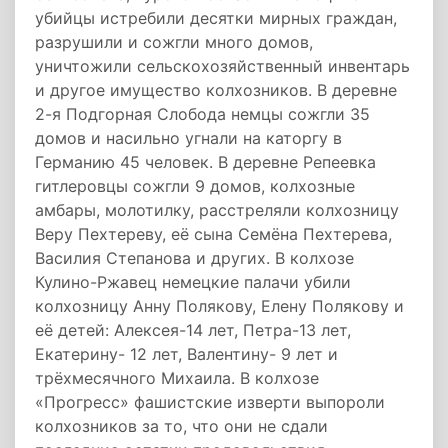
убийцы истребили десятки мирных граждан,
разрушили и сожгли много домов,
уничтожили сельскохозяйственный инвентарь
и другое имущество колхозников. В деревне
2-я Подгорная Слобода немцы сожгли 35
домов и насильно угнали на каторгу в
Германию 45 человек. В деревне Репеевка
гитлеровцы сожгли 9 домов, колхозные
амбары, молотилку, расстреляли колхозницу
Веру Пехтереву, её сына Семёна Пехтерева,
Василия Степанова и других. В колхозе
Кулино-Ржавец немецкие палачи убили
колхозницу Анну Полякову, Елену Полякову и
её детей: Алексея-14 лет, Петра-13 лет,
Екатерину- 12 лет, Валентину- 9 лет и
трёхмесячного Михаила. В колхозе
«Прогресс» фашистские изверти выпороли
колхозников за то, что они не сдали