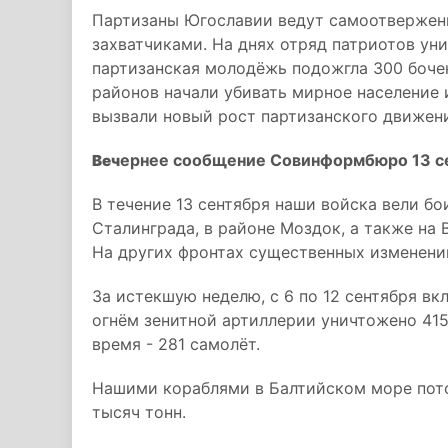
Партизаны Югославии ведут самоотвержен
захватчиками. На днях отряд патриотов ун
партизанская молодёжь подожгла 300 бочек
районов начали убивать мирное население 
вызвали новый рост партизанского движен
ернее сообщение Совинформбюро 13 се
Веч
В течение 13 сентября наши войска вели бо
Сталинграда, в районе Моздок, а также на
На других фронтах существенных изменени
За истекшую неделю, с 6 по 12 сентября вк
огнём зенитной артиллерии уничтожено 415
время - 281 самолёт.
Нашими кораблями в Балтийском море пот
тысяч тонн.