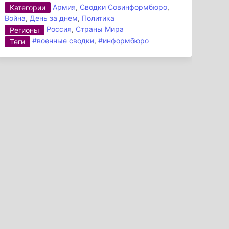
Армия
,
Сводки Совинформбюро
,
Категории
Война
,
День за днем
,
Политика
Россия
,
Страны Мира
Регионы
#военные сводки
,
#информбюро
Теги