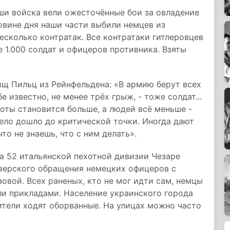
ши войска вели ожесточённые бои за овладение
овине дня наши части выбили немцев из
есколько контратак. Все контратаки гитлеровцев
 1.000 солдат и офицеров противника. Взяты
ищ Пильц из Рейнфельдена: «В армию берут всех
бе известно, не менее трёх грыж, - тоже солдат...
боты становится больше, а людей всё меньше -
дело дошло до критической точки. Иногда дают
то не знаешь, что с ним делать».
ка 52 итальянской пехотной дивизии Чезаре
зверского обращения немецких офицеров с
овой. Всех раненых, кто не мог идти сам, немцы
али прикладами. Население украинского города
ители ходят оборванные. На улицах можно часто