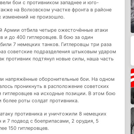
 вели бои с противником западнее и юго-
также на Волховском участке фронта в районе
х изменений не произошло.
ой Армии отбила четыре ожесточённые атаки
 и до 400 гитлеровцев. В бою за один
били 7 немецких танков. Гитлеровцы три раза
 раз советские подразделения штыковым ударом
как противник подтянул новые силы, наша часть
ли напряжённые оборонительные бои. На одном
далось проникнуть в расположение советских
 гитлеровцев на исходные позиции. В этом бою
 более роты солдат противника.
атаку противника и уничтожили 8 немецких
 и 7 подвод с боеприпасами, 2 орудия, 5
ее 150 гитлеровцев.