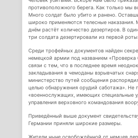
человек убитыми. Вскоре нам было приказа
противоположного берега. Как только мы в
Много солдат было убито и ранено. Остав
широко применяются телесные наказания. 
днём растёт количество дезертиров. В оди
три солдата дезертировали из первой роты
Среди трофейных документов найден секре
немецкой армии под названием «Проверка 
связи с тем, что в последнее время неодн
закладывания в чемоданы взрывчатых снар
министерство путей сообщения распорядил
целью обнаружения орудий саботажа». Не 
«военнослужащих, имеющих специальные у
управления верховного командования воор
Приведённый выше документ свидетельствуе
Германии приняли широкие размеры.
Жители ныне освобождённой от немцев дер