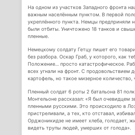
На одном из участков Западного фронта на
важным населённым пунктом. В первой пол
укреплённого пункта. Немцы предприняли н
были отбиты. Уничтожено 18 танков и свыше
пленные.
Немецкому солдату Гетцу пишет его товар
без разбора. Оскар Граб, у которого, как те
Положение... просто катастрофическое. Ра
всех угнали на фронт. С продовольствием 
картофель, но такое мизерное количество, ч
Пленный солдат 6 роты 2 батальона 81 пол
Монтельоне рассказал: «Я был очевидцем 
пленными русскими. Это происходило в Лоз
пристреливали, а тех, кто отставал, избив
Орджоникидзе не имеет хлеба, голодает, ж
видеть трупы людей, умерших от голода».