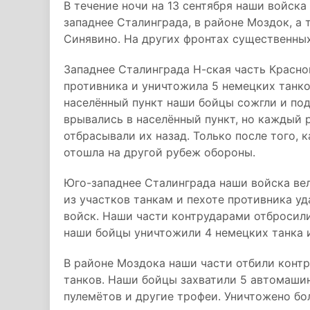
В течение ночи на 13 сентября наши войска
западнее Сталинграда, в районе Моздок, а 
Синявино. На других фронтах существенны
Западнее Сталинграда Н-ская часть Красн
противника и уничтожила 5 немецких танков
населённый пункт наши бойцы сожгли и под
врывались в населённый пункт, но каждый
отбрасывали их назад. Только после того, 
отошла на другой рубеж обороны.
Юго-западнее Сталинграда наши войска ве
из участков танкам и пехоте противника у
войск. Наши части контрударами отбросили
наши бойцы уничтожили 4 немецких танка и
В районе Моздока наши части отбили контр
танков. Наши бойцы захватили 5 автомашин
пулемётов и другие трофеи. Уничтожено бол