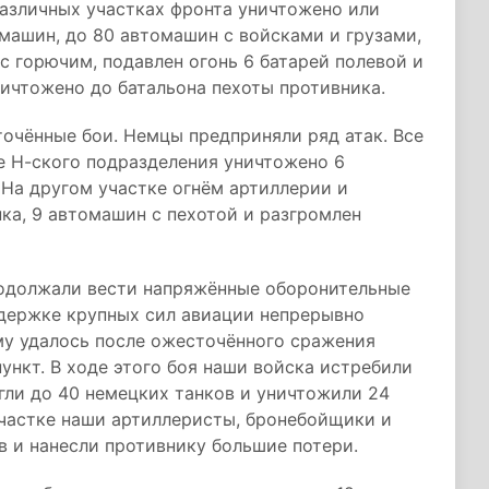
различных участках фронта уничтожено или
машин, до 80 автомашин с войсками и грузами,
с горючим, подавлен огонь 6 батарей полевой и
ничтожено до батальона пехоты противника.
очённые бои. Немцы предприняли ряд атак. Все
ке Н-ского подразделения уничтожено 6
 На другом участке огнём артиллерии и
ка, 9 автомашин с пехотой и разгромлен
родолжали вести напряжённые оборонительные
ддержке крупных сил авиации непрерывно
му удалось после ожесточённого сражения
ункт. В ходе этого боя наши войска истребили
гли до 40 немецких танков и уничтожили 24
частке наши артиллеристы, бронебойщики и
в и нанесли противнику большие потери.