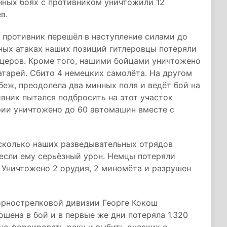
нных боях с противником уничтожили 12
в.
 противник перешёл в наступление силами до
шных атаках наших позиций гитлеровцы потеряли
ицеров. Кроме того, нашими бойцами уничтожено
атарей. Сбито 4 немецких самолёта. На другом
беж, преодолела два минных поля и ведёт бой на
ивник пытался подбросить на этот участок
рии уничтожено до 60 автомашин вместе с
есколько наших разведывательных отрядов
если ему серьёзный урон. Немцы потеряли
 Уничтожено 2 орудия, 2 миномёта и разрушен
орнострелковой дивизии Георге Кокош
шена в бой и в первые же дни потеряла 1.320