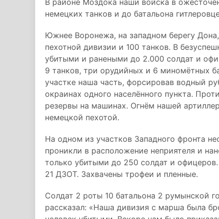
В районе Моздока наши войска в ожесточё
немецких танков и до батальона гитлеровце
Южнее Воронежа, на западном берегу Дона,
пехотной дивизии и 100 танков. В безуспе
убитыми и ранеными до 2.000 солдат и оф
9 танков, три орудийных и 6 миномётных б
участке наша часть, форсировав водный ру
окраинах одного населённого пункта. Прот
резервы на машинах. Огнём нашей артилле
немецкой пехотой.
На одном из участков Западного фронта н
проникли в расположение неприятеля и нан
только убитыми до 250 солдат и офицеров.
21 ДЗОТ. Захвачены трофеи и пленные.
Солдат 2 роты 10 батальона 2 румынской г
рассказал: «Наша дивизия с марша была бро