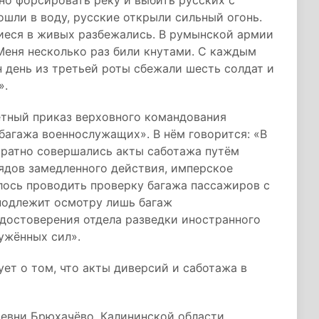
но форсировать реку и выбить русских с
ошли в воду, русские открыли сильный огонь.
шиеся в живых разбежались. В румынской армии
Меня несколько раз били кнутами. С каждым
н день из третьей роты сбежали шесть солдат и
».
тный приказ верховного командования
багажа военнослужащих». В нём говорится: «В
ократно совершались акты саботажа путём
ядов замедленного действия, имперское
ось проводить проверку багажа пассажиров с
подлежит осмотру лишь багаж
достоверения отдела разведки иностранного
ужённых сил».
т о том, что акты диверсий и саботажа в
евни Брюхачёво, Калининской области,