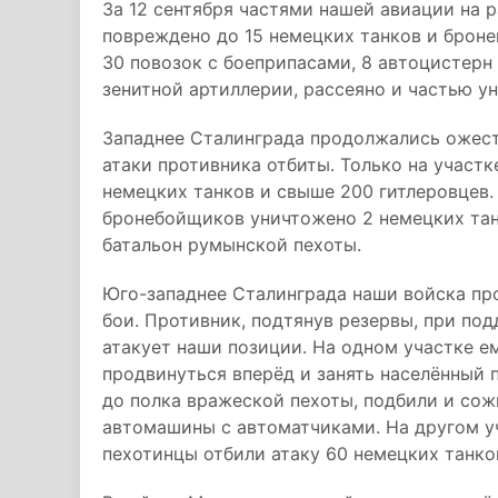
За 12 сентября частями нашей авиации на 
повреждено до 15 немецких танков и броне
30 повозок с боеприпасами, 8 автоцистерн 
зенитной артиллерии, рассеяно и частью у
Западнее Сталинграда продолжались ожест
атаки противника отбиты. Только на участ
немецких танков и свыше 200 гитлеровцев.
бронебойщиков уничтожено 2 немецких тан
батальон румынской пехоты.
Юго-западнее Сталинграда наши войска п
бои. Противник, подтянув резервы, при по
атакует наши позиции. На одном участке е
продвинуться вперёд и занять населённый п
до полка вражеской пехоты, подбили и сож
автомашины с автоматчиками. На другом у
пехотинцы отбили атаку 60 немецких танко