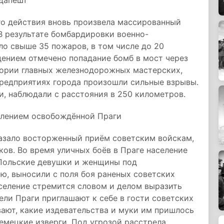
удапешт
его действия вновь произвела массированный
 В результате бомбардировки военно-
о свыше 35 пожаров, в том числе до 20
ением отмечено попадание бомб в мост через
итории главных железнодорожных мастерских,
предприятиях города произошли сильные взрывы.
и, наблюдали с расстояния в 250 километров.
елением освобождённой Праги
азало восторженный приём советским войскам,
ов. Во время уличных боёв в Праге население
Польские девушки и женщины под
ю, выносили с поля боя раненых советских
селение стремится словом и делом выразить
ли Праги приглашают к себе в гости советских
ают, какие издевательства и муки им пришлось
немецкие изверги. Под угрозой расстрела