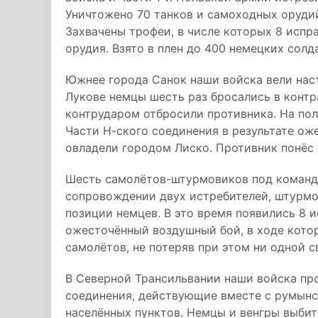
Уничтожено 70 танков и самоходных орудий
Захвачены трофеи, в числе которых 8 испр
орудия. Взято в плен до 400 немецких солд
Южнее города Санок наши войска вели наст
Лукове немцы шесть раз бросались в контр
контрударом отбросили противника. На пол
Части Н-ского соединения в результате ож
овладели городом Лиско. Противник понёс 
Шесть самолётов-штурмовиков под командо
сопровождении двух истребителей, штурмо
позиции немцев. В это время появились 8 
ожесточённый воздушный бой, в ходе котор
самолётов, не потеряв при этом ни одной 
В Северной Трансильвании наши войска пр
соединения, действующие вместе с румынс
населённых пунктов. Немцы и венгры выбит