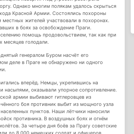
торгу. Однако многим полякам удалось скрыться
ихода Красной Армии. Состоялись похороны
и местных жителей участвовали в похоронах.
авших в боях за освобождение Праги.
селению помощь продовольствием, так как при
х месяцев голодали.
поднятый генералом Буром насчёт его
мом деле в Праге не обнаружено ни одного
ии.
игались вперёд. Немцы, укрепившись на
и насыпями, оказывали упорное сопротивление.
ьской армии выбивают гитлеровцев из
очённого боя противник выбит из мощного узла
 населенных пунктов. Наши лётчики наносили
ойск противника. В воздушных боях и огнём
олётов. За четыре дня боёв за Прагу советские
или до 8.000 немецких солдат и офицеров.