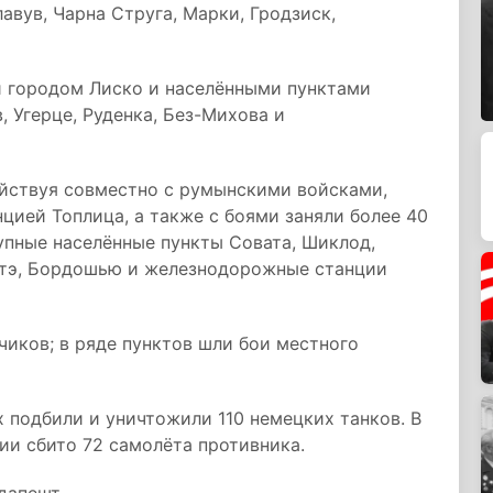
авув, Чарна Струга, Марки, Гродзиск,
 городом Лиско и населёнными пунктами
, Угерце, Руденка, Без-Михова и
ействуя совместно с румынскими войсками,
ией Топлица, а также с боями заняли более 40
рупные населённые пункты Совата, Шиклод,
дтэ, Бордошью и железнодорожные станции
чиков; в ряде пунктов шли бои местного
х подбили и уничтожили 110 немецких танков. В
ии сбито 72 самолёта противника.