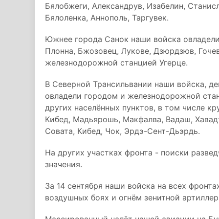
Бялобжеги, Александрув, Изабелин, Станисл
Бялоленка, Аннополь, Таргувек.
Южнее города Санок наши войска овладели
Плонна, Бжозовец, Лукове, Дзюрдзюв, Гочев
железнодорожной станцией Угерце.
В Северной Трансильвании наши войска, д
овладели городом и железнодорожной станц
других населённых пунктов, в том числе к
Кибед, Мадьярошь, Макфалва, Вадаш, Хава
Совата, Кибед, Чок, Эрдэ-Сент-Дьэрдь.
На других участках фронта - поиски развед
значения.
За 14 сентября наши войска на всех фронта
воздушных боях и огнём зенитной артиллер