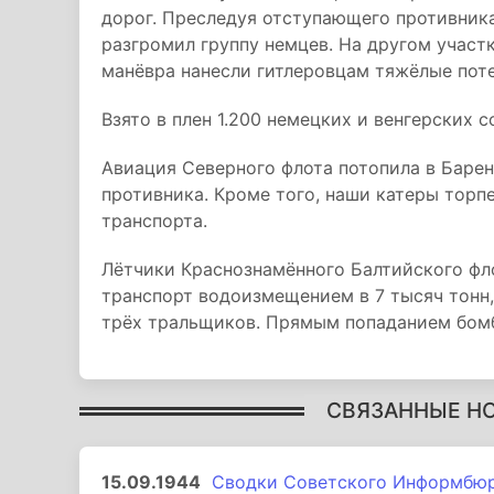
дорог. Преследуя отступающего противник
разгромил группу немцев. На другом участ
манёвра нанесли гитлеровцам тяжёлые пот
Взято в плен 1.200 немецких и венгерских с
Авиация Северного флота потопила в Баре
противника. Кроме того, наши катеры торп
транспорта.
Лётчики Краснознамённого Балтийского фл
транспорт водоизмещением в 7 тысяч тонн
трёх тральщиков. Прямым попаданием бомб
СВЯЗАННЫЕ Н
15.09.1944
Сводки Советского Информбюро