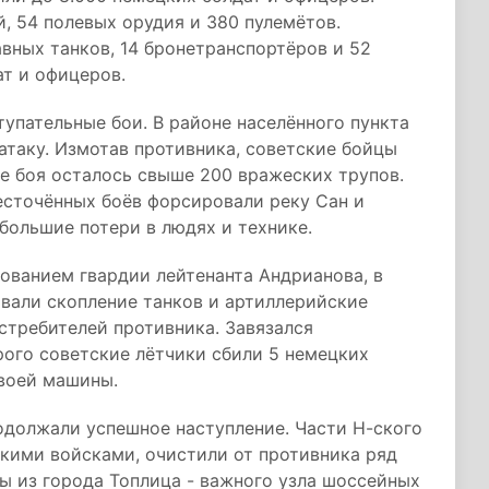
, 54 полевых орудия и 380 пулемётов.
авных танков, 14 бронетранспортёров и 52
ат и офицеров.
упательные бои. В районе населённого пункта
атаку. Измотав противника, советские бойцы
е боя осталось свыше 200 вражеских трупов.
есточённых боёв форсировали реку Сан и
большие потери в людях и технике.
ванием гвардии лейтенанта Андрианова, в
вали скопление танков и артиллерийские
истребителей противника. Завязался
ого советские лётчики сбили 5 немецких
своей машины.
одолжали успешное наступление. Части Н-ского
кими войсками, очистили от противника ряд
ы из города Топлица - важного узла шоссейных