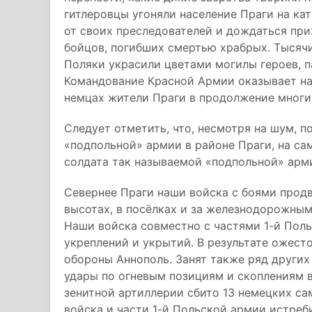
гитлеровцы угоняли население Праги на ка
от своих преследователей и дождаться пр
бойцов, погибших смертью храбрых. Тысяч
Поляки украсили цветами могилы героев, п
Командование Красной Армии оказывает на
немцах жители Праги в продолжение многи
Следует отметить, что, несмотря на шум, 
«подпольной» армии в районе Праги, на са
солдата так называемой «подпольной» арм
Севернее Праги наши войска с боями продв
высотах, в посёлках и за железнодорожным
Наши войска совместно с частями 1-й Пол
укреплений и укрытий. В результате ожест
обороны Аннополь. Занят также ряд других
удары по огневым позициям и скоплениям в
зенитной артиллерии сбито 13 немецких сам
войска и части 1-й Польской армии истреб