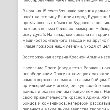
Массированный налёт нашей авиации на Б
В ночь на 15 сентября наша авиация дальн
налёт на столицу Венгрии город Будапешт.
промышленных объектов Будапешта возникл
пожаров весьма больших размеров. Наблюд
реку Дунай. На западном вокзале на терр
машиностроительного завода и на других 
Пламя пожаров наши лётчики, уходя от цел
Восторженная встреча Красной Армии нас
Население Праги (предместья Варшавы) ок
освободившим Прагу от немецких захватчик
самоотверженно помогало нашим бойцам. 
артиллерийским огнём, рискуя своей жизнь
воинов и оказывали им первую помощь. На
свою признательность Красной Армии. Жите
бойцов и командиров, наперебой рассказыв
перенести, какие дикие зверства творили 