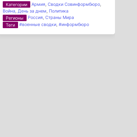
Армия
,
Сводки Совинформбюро
,
Категории
Война
,
День за днем
,
Политика
Россия
,
Страны Мира
Регионы
#военные сводки
,
#информбюро
Теги