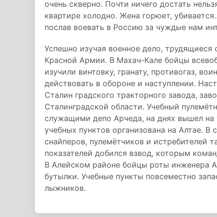
очень скверно. Почти ничего достать нельз
квартире холодно. Жена горюет, убивается...
послав воевать в Россию за чуждые нам ин
Успешно изучая военное дело, трудящиеся
Красной Армии. В Махач-Кале бойцы всево
изучили винтовку, гранату, противогаз, во
действовать в обороне и наступлении. На
Сталин градского тракторного завода, зав
Сталинградской области. Учебный пулемёт
служащими депо Арчеда, на днях вышел на 
учебных пунктов организована на Алтае. В 
снайперов, пулемётчиков и истребителей т
показателей добился взвод, которым команд
В Алейском районе бойцы роты инженера А
бутылки. Учебные пункты повсеместно запа
лыжников.