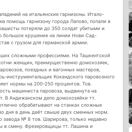
падений на итальянские гарнизоны. Итало-
 на помощь гарнизону города Лапово, попали в
фашисты потеряли до 350 солдат убитыми и
о большое крушение на линии Нови Сад-
став с грузом для германской армии.
евших сложными профессиями. На Ташкентской
 сотни женщин, преимущественно домохозяек,
ровозов, поездных и вагонных мастеров,
рь-инструментальщик Кокандского паровозного
яет нормы на 200-250 процентов. Тов.
ость машиниста паровоза, выдвинута на
т. В Андижанском депо домохозяйки тт.
 отлично обрабатывают на станках сложные
о дня в день даёт свыше двух сменных норм.
завода № 8 тов. Шарирова, только недавно
ы в смену. Фрезеровщицы тт. Лашина и