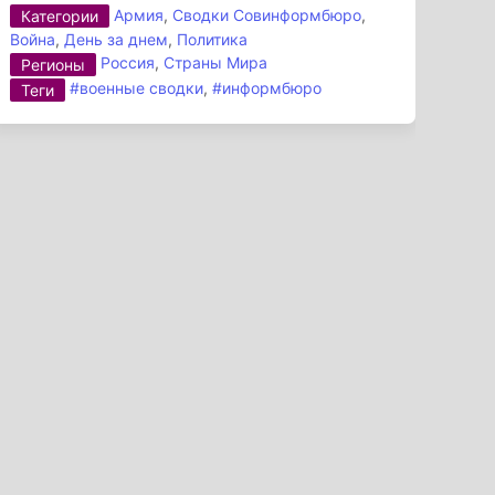
Армия
,
Сводки Совинформбюро
,
Категории
Война
,
День за днем
,
Политика
Россия
,
Страны Мира
Регионы
#военные сводки
,
#информбюро
Теги