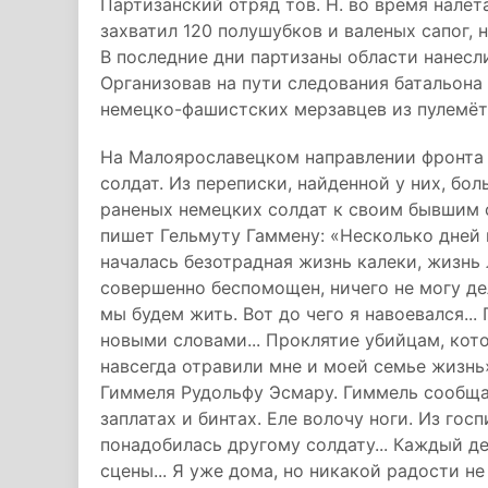
Партизанский отряд тов. Н. во время налёт
захватил 120 полушубков и валеных сапог,
В последние дни партизаны области нанесл
Организовав на пути следования батальона
немецко-фашистских мерзавцев из пулемёто
На Малоярославецком направлении фронта 
солдат. Из переписки, найденной у них, бо
раненых немецких солдат к своим бывшим 
пишет Гельмуту Гаммену: «Несколько дней н
началась безотрадная жизнь калеки, жизнь 
совершенно беспомощен, ничего не могу дел
мы будем жить. Вот до чего я навоевался...
новыми словами... Проклятие убийцам, кото
навсегда отравили мне и моей семье жизн
Гиммеля Рудольфу Эсмару. Гиммель сообщает
заплатах и бинтах. Еле волочу ноги. Из го
понадобилась другому солдату... Каждый д
сцены... Я уже дома, но никакой радости н