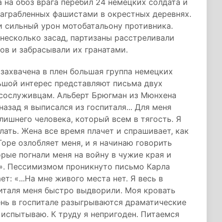
а на обоз врага перебил 24 немецких солдата и
 награбленных фашистами в окрестных деревнях.
и сильный урон мотобатальону противника.
 несколько засад, партизаны расстреливали
в и забрасывали их гранатами.
захвачена в плен большая группа немецких
льшой интерес представляют письма двух
сослуживцам. Альберт Брюгман из Мюнхена
азад я выписался из госпиталя... Для меня
лишнего человека, который всем в тягость. Я
ать. Жена все время плачет и спрашивает, как
 Горе озлобляет меня, и я начинаю говорить
рые погнали меня на войну в чужие края и
ь». Пессимизмом проникнуто письмо Карла
: «...На мне живого места нет. Я весь в
спиталя меня быстро выдворили. Моя кровать
ень в госпитале разыгрываются драматические
е испытываю. К труду я непригоден. Питаемся