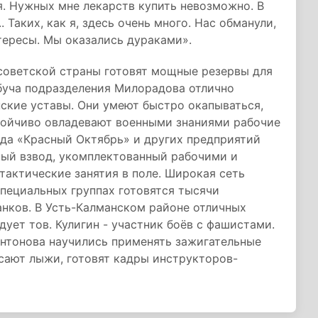
я. Нужных мне лекарств купить невозможно. В
 Таких, как я, здесь очень много. Нас обманули,
тересы. Мы оказались дураками».
 советской страны готовят мощные резервы для
буча подразделения Милорадова отлично
инские уставы. Они умеют быстро окапываться,
стойчиво овладевают военными знаниями рабочие
ода «Красный Октябрь» и других предприятий
ный взвод, укомплектованный рабочими и
тактические занятия в поле. Широкая сеть
специальных группах готовятся тысячи
анков. В Усть-Калманском районе отличных
ует тов. Кулигин - участник боёв с фашистами.
нтонова научились применять зажигательные
сают лыжи, готовят кадры инструкторов-