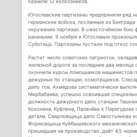
казнили 12 колхозников.
Югославские партизаны предприняли ряд на
германские войска, посланные из Белграда
окружение партизан. В ожесточённом бою 
ранеными. 9 ноября в Югославии произошл
Суботица. Партизаны пустили под откос со
Растет число советских патриоток, овлад
железной дороге за последние два месяца
окончили курсы помощников машинистов па
дежурных по станции, осмотрщиков. Слеса
депо тов. Ахмедова систематически выполн
Мирбабаева, успешно освоившая специальн
должность дежурного депо станции Ташкен
Коконина, Куфлина, Палачёва к Перегудова
детали. Сверловщица депо Савостьянова из
Формовщица Куйбышевского механического 
пришедшая на производство, даёт 4,5 норм