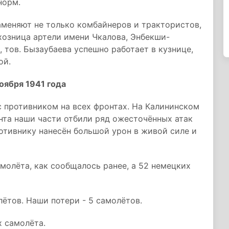
норм.
аменяют не только комбайнеров и трактористов,
лхозница артели имени Чкалова, Энбекши-
 тов. Бызаубаева успешно работает в кузнице,
ой.
ября 1941 года
с противником на всех фронтах. На Калининском
нта наши части отбили ряд ожесточённых атак
отивнику нанесён большой урон в живой силе и
молёта, как сообщалось ранее, а 52 немецких
лётов. Наши потери - 5 самолётов.
х самолёта.