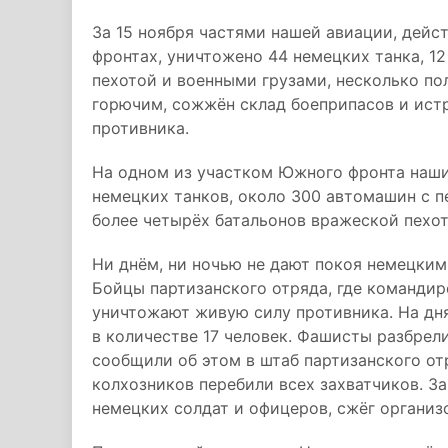
За 15 ноября частями нашей авиации, дей
фронтах, уничтожено 44 немецких танка, 1
пехотой и военными грузами, несколько по
горючим, сожжён склад боеприпасов и истр
противника.
На одном из участком Южного фронта наши 
немецких танков, около 300 автомашин с п
более четырёх батальонов вражеской пехот
Ни днём, ни ночью не дают покоя немецким
Бойцы партизанского отряда, где командир
уничтожают живую силу противника. На дня
в количестве 17 человек. Фашисты разбрел
сообщили об этом в штаб партизанского о
колхозников перебили всех захватчиков. За
немецких солдат и офицеров, сжёг организо