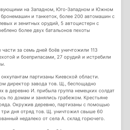
ствующими на Западном, Юго-Западном и Южном
2 бронемашин и танкеток, более 200 автомашин с
левых и зенитных орудий, 5 автоцистерн с
еблено более двух батальонов пехоты
части за семь дней боёв уничтожили 113
ехотой и боеприпасами, 27 орудий и истребили
ы.
 оккупантам партизаны Киевской области.
ом директор завода тов. Щ., беспощадно
х в деревню И. прибыла группа немецких солдат
ись по домам и занялись грабежом. Крестьяне
тряда. Окружив деревню, партизаны с помощью
 три дня отряд тов. Щ. уничтожил свыше 60
ванный недалеко от села А. склад горючего.