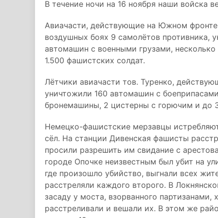
В течение ночи на 16 ноября наши войска в
Авиачасти, действующие на Южном фронте,
воздушных боях 9 самолётов противника, у
автомашин с военными грузами, несколько
1.500 фашистских солдат.
Лётчики авиачасти тов. Туренко, действую
уничтожили 160 автомашин с боеприпасами 
бронемашины, 2 цистерны с горючим и до 3
Немецко-фашистские мерзавцы истребляют
сёл. На станции Дивенская фашисты расстр
просили разрешить им свидание с арестов
городе Опочке неизвестным был убит на ул
где произошло убийство, выгнали всех жит
расстреляли каждого второго. В Локнянско
засаду у моста, взорванного партизанами,
расстреливали и вешали их. В этом же рай