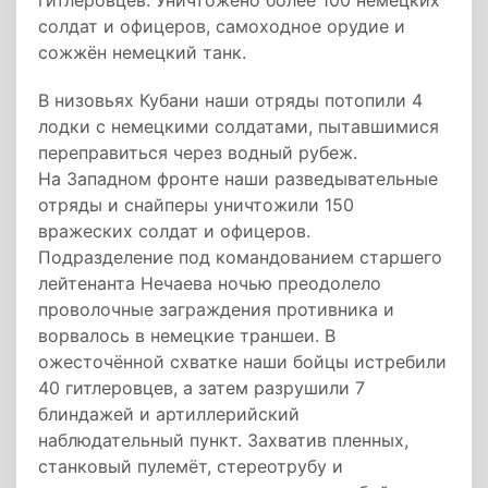
гитлеровцев. Уничтожено более 100 немецких
солдат и офицеров, самоходное орудие и
сожжён немецкий танк.
В низовьях Кубани наши отряды потопили 4
лодки с немецкими солдатами, пытавшимися
переправиться через водный рубеж.
На Западном фронте наши разведывательные
отряды и снайперы уничтожили 150
вражеских солдат и офицеров.
Подразделение под командованием старшего
лейтенанта Нечаева ночью преодолело
проволочные заграждения противника и
ворвалось в немецкие траншеи. В
ожесточённой схватке наши бойцы истребили
40 гитлеровцев, а затем разрушили 7
блиндажей и артиллерийский
наблюдательный пункт. Захватив пленных,
станковый пулемёт, стереотрубу и