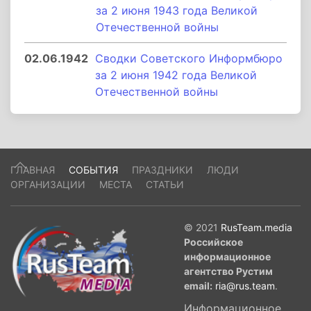
за 2 июня 1943 года Великой
Отечественной войны
02.06.1942
Сводки Советского Информбюро
за 2 июня 1942 года Великой
Отечественной войны
ГЛАВНАЯ
СОБЫТИЯ
ПРАЗДНИКИ
ЛЮДИ
ОРГАНИЗАЦИИ
МЕСТА
СТАТЬИ
© 2021
RusTeam.media
Российское
информационное
агентство Рустим
email:
ria@rus.team
.
Информационное