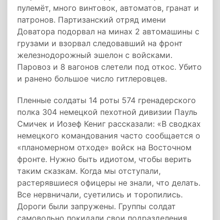
пулемёт, много винтовок, автоматов, гранат и
патронов. Партизанский отряд имени
Доватора подорвал на минах 2 автомашины с
грузами и взорвал следовавший на фронт
железнодорожный эшелон с войсками.
Паровоз и 8 вагонов слетели под откос. Убито
и ранено большое число гитлеровцев.
Пленные солдаты 14 роты 574 гренадерского
полка 304 немецкой пехотной дивизии Пауль
Смичек и Иозеф Кениг рассказали: «В сводках
немецкого командования часто сообщается о
«планомерном отходе» войск на Восточном
фронте. Нужно быть идиотом, чтобы верить
таким сказкам. Когда мы отступали,
растерявшиеся офицеры не знали, что делать.
Все нервничали, суетились и торопились.
Дороги были запружены. Группы солдат
самовольно покидали свои подразделения.